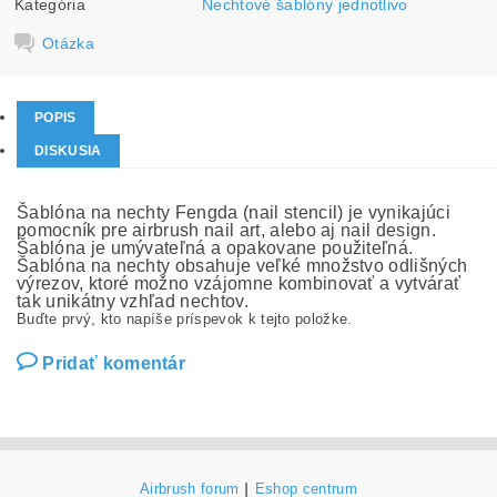
Kategória
Nechtové šablóny jednotlivo
Otázka
POPIS
DISKUSIA
Šablóna na nechty Fengda (nail stencil) je vynikajúci
pomocník pre airbrush nail art, alebo aj nail design.
Šablóna je umývateľná a opakovane použiteľná.
Šablóna na nechty obsahuje veľké množstvo odlišných
výrezov, ktoré možno vzájomne kombinovať a vytvárať
tak unikátny vzhľad nechtov.
Buďte prvý, kto napíše príspevok k tejto položke.
Pridať komentár
Airbrush forum
|
Eshop centrum