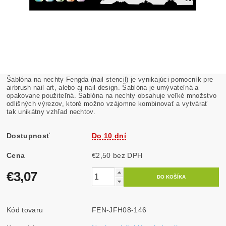
Šablóna na nechty Fengda (nail stencil) je vynikajúci pomocník pre
airbrush nail art, alebo aj nail design. Šablóna je umývateľná a
opakovane použiteľná. Šablóna na nechty obsahuje veľké množstvo
odlišných výrezov, ktoré možno vzájomne kombinovať a vytvárať
tak unikátny vzhľad nechtov.
Dostupnosť
Do 10 dní
Cena
€2,50 bez DPH
€3,07
Kód tovaru
FEN-JFH08-146