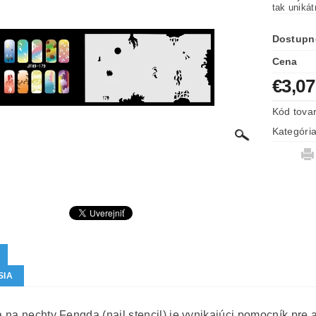
tak uniká
Dostupn
Cena
€3,07
Kód tova
Kategóri
SIA
na nechty Fengda (nail stencil) je vynikajúci pomocník pre ai