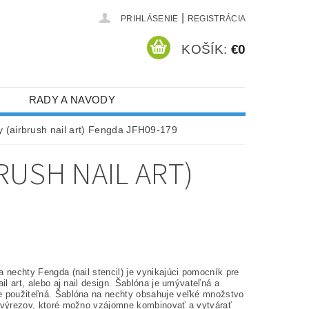
|
PRIHLÁSENIE
REGISTRÁCIA
KOŠÍK:
€0
RADY A NAVODY
 (airbrush nail art) Fengda JFH09-179
RUSH NAIL ART)
 nechty Fengda (nail stencil) je vynikajúci pomocník pre
ail art, alebo aj nail design. Šablóna je umývateľná a
 použiteľná. Šablóna na nechty obsahuje veľké množstvo
 výrezov, ktoré možno vzájomne kombinovať a vytvárať