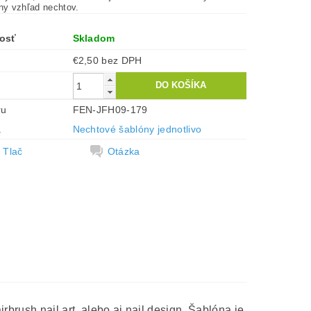
tny vzhľad nechtov.
osť
Skladom
€2,50 bez DPH
ru
FEN-JFH09-179
a
Nechtové šablóny jednotlivo
Tlač
Otázka
rbrush nail art, alebo aj nail design. Šablóna je