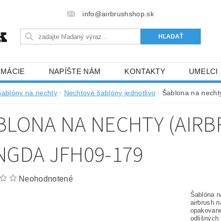
info@airbrushshop.sk
RMÁCIE
NAPÍŠTE NÁM
KONTAKTY
UMELCI
Šablóny na nechty
Nechtové šablóny jednotlivo
Šablona na nechty
BLONA NA NECHTY (AIRB
NGDA JFH09-179
Neohodnotené
Šablóna na
airbrush n
opakovane
odlišných