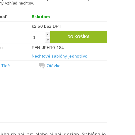
tny vzhľad nechtov.
osť
Skladom
€2,50 bez DPH
ru
FEN-JFH10-184
a
Nechtové šablóny jednotlivo
Tlač
Otázka
rbrush nail art, alebo aj nail design. Šablóna je