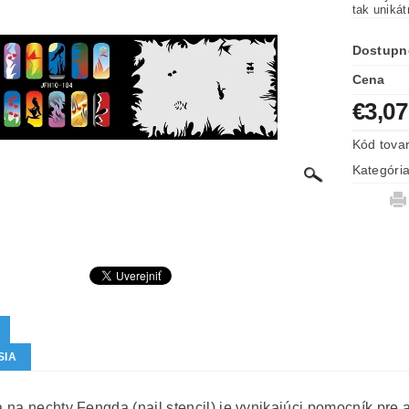
tak uniká
Dostupn
Cena
€3,07
Kód tova
Kategóri
SIA
na nechty Fengda (nail stencil) je vynikajúci pomocník pre ai