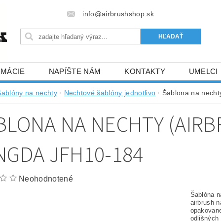
info@airbrushshop.sk
RMÁCIE
NAPÍŠTE NÁM
KONTAKTY
UMELCI
Šablóny na nechty
Nechtové šablóny jednotlivo
Šablona na nechty
BLONA NA NECHTY (AIRB
NGDA JFH10-184
Neohodnotené
Šablóna na
airbrush n
opakovane
odlišných