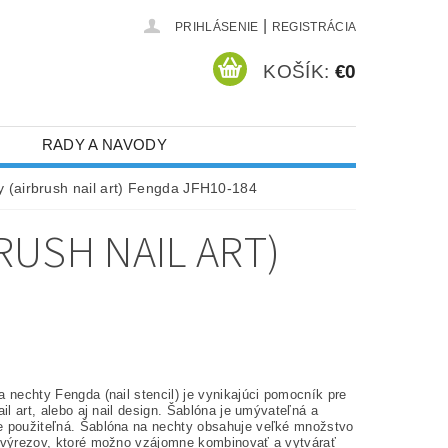
|
PRIHLÁSENIE
REGISTRÁCIA
KOŠÍK:
€0
RADY A NAVODY
 (airbrush nail art) Fengda JFH10-184
RUSH NAIL ART)
 nechty Fengda (nail stencil) je vynikajúci pomocník pre
ail art, alebo aj nail design. Šablóna je umývateľná a
 použiteľná. Šablóna na nechty obsahuje veľké množstvo
 výrezov, ktoré možno vzájomne kombinovať a vytvárať