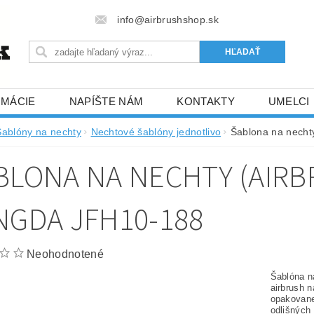
info@airbrushshop.sk
RMÁCIE
NAPÍŠTE NÁM
KONTAKTY
UMELCI
Šablóny na nechty
Nechtové šablóny jednotlivo
Šablona na nechty
BLONA NA NECHTY (AIRB
NGDA JFH10-188
Neohodnotené
Šablóna na
airbrush n
opakovane
odlišných