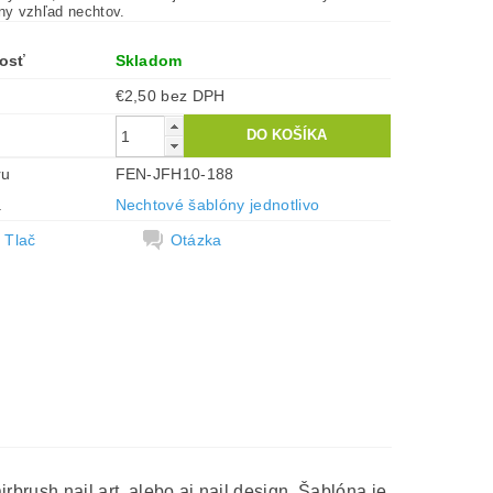
tny vzhľad nechtov.
osť
Skladom
€2,50 bez DPH
ru
FEN-JFH10-188
a
Nechtové šablóny jednotlivo
Tlač
Otázka
rbrush nail art, alebo aj nail design. Šablóna je