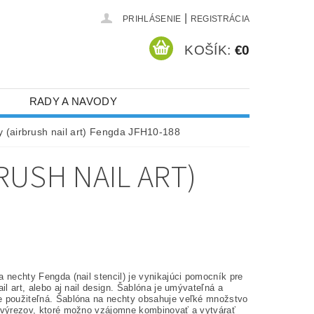
|
PRIHLÁSENIE
REGISTRÁCIA
KOŠÍK:
€0
RADY A NAVODY
 (airbrush nail art) Fengda JFH10-188
RUSH NAIL ART)
 nechty Fengda (nail stencil) je vynikajúci pomocník pre
ail art, alebo aj nail design. Šablóna je umývateľná a
 použiteľná. Šablóna na nechty obsahuje veľké množstvo
 výrezov, ktoré možno vzájomne kombinovať a vytvárať