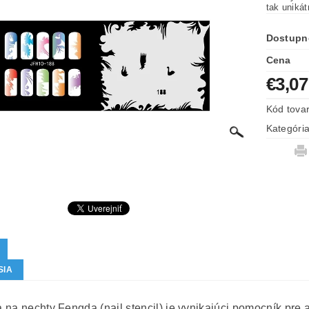
tak uniká
Dostupn
Cena
€3,07
Kód tova
Kategóri
SIA
na nechty Fengda (nail stencil) je vynikajúci pomocník pre ai