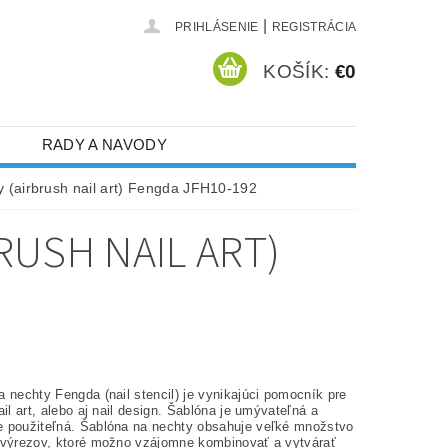
|
PRIHLÁSENIE
REGISTRÁCIA
KOŠÍK:
€0
RADY A NAVODY
 (airbrush nail art) Fengda JFH10-192
RUSH NAIL ART)
 nechty Fengda (nail stencil) je vynikajúci pomocník pre
ail art, alebo aj nail design. Šablóna je umývateľná a
 použiteľná. Šablóna na nechty obsahuje veľké množstvo
 výrezov, ktoré možno vzájomne kombinovať a vytvárať