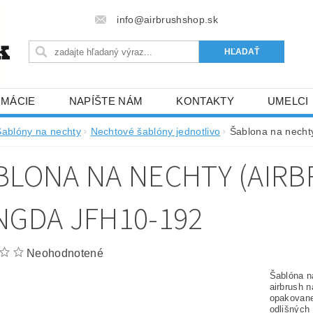
info@airbrushshop.sk
RMÁCIE
NAPÍŠTE NÁM
KONTAKTY
UMELCI
Šablóny na nechty
Nechtové šablóny jednotlivo
Šablona na nechty
BLONA NA NECHTY (AIRB
NGDA JFH10-192
Neohodnotené
Šablóna na
airbrush n
opakovane
odlišných