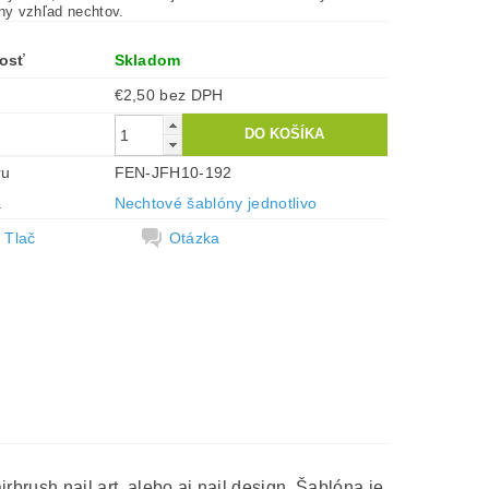
tny vzhľad nechtov.
osť
Skladom
€2,50 bez DPH
ru
FEN-JFH10-192
a
Nechtové šablóny jednotlivo
Tlač
Otázka
rbrush nail art, alebo aj nail design. Šablóna je