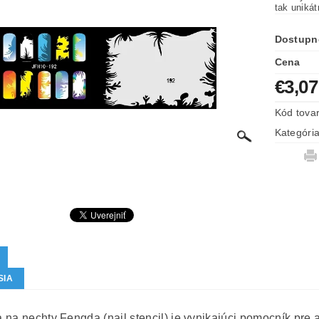
tak uniká
Dostupn
Cena
€3,07
Kód tova
Kategóri
SIA
na nechty Fengda (nail stencil) je vynikajúci pomocník pre ai