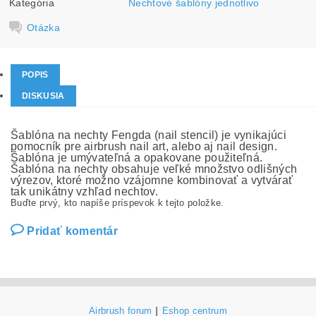
Kategória
Nechtové šablóny jednotlivo
Otázka
POPIS
DISKUSIA
Šablóna na nechty Fengda (nail stencil) je vynikajúci
pomocník pre airbrush nail art, alebo aj nail design.
Šablóna je umývateľná a opakovane použiteľná.
Šablóna na nechty obsahuje veľké množstvo odlišných
výrezov, ktoré možno vzájomne kombinovať a vytvárať
tak unikátny vzhľad nechtov.
Buďte prvý, kto napíše príspevok k tejto položke.
Pridať komentár
Airbrush forum
|
Eshop centrum