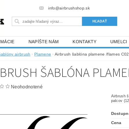
info@airbrushshop.sk
RMÁCIE
NAPÍŠTE NÁM
KONTAKTY
UMELCI
Šablóny airbrush
Plamene
Airbrush šablóna plamene /flames C0
RBRUSH ŠABLÓNA PLAME
Neohodnotené
Airbrush š
palcov (12
Dostupn
Cena