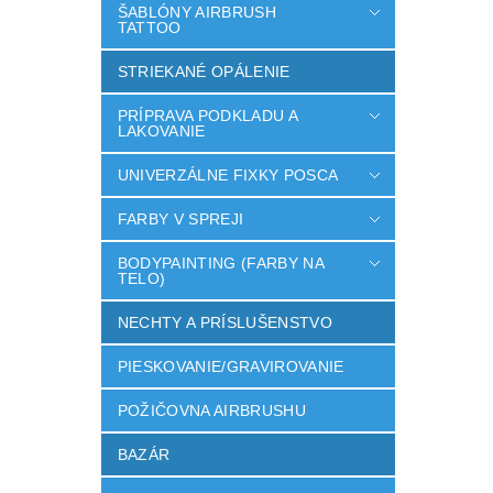
ŠABLÓNY AIRBRUSH
TATTOO
STRIEKANÉ OPÁLENIE
PRÍPRAVA PODKLADU A
LAKOVANIE
UNIVERZÁLNE FIXKY POSCA
FARBY V SPREJI
BODYPAINTING (FARBY NA
TELO)
NECHTY A PRÍSLUŠENSTVO
PIESKOVANIE/GRAVIROVANIE
POŽIČOVNA AIRBRUSHU
BAZÁR