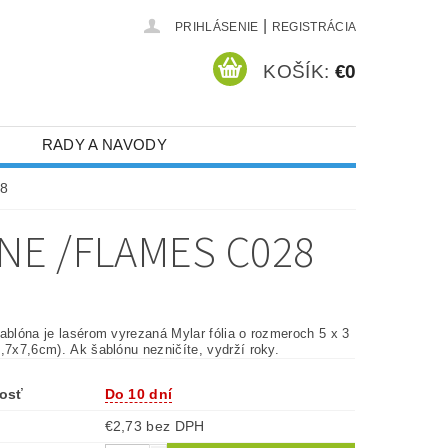
|
PRIHLÁSENIE
REGISTRÁCIA
KOŠÍK:
€0
RADY A NAVODY
28
NE /FLAMES C028
ablóna je lasérom vyrezaná Mylar fólia o rozmeroch 5 x 3
,7x7,6cm). Ak šablónu nezničíte, vydrží roky.
osť
Do 10 dní
€2,73 bez DPH