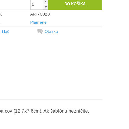
ru
ART-C028
a
Plamene
Tlač
Otázka
palcov (12,7x7,6cm). Ak šablónu nezničíte,