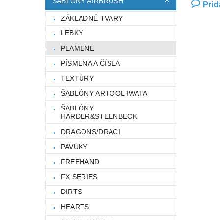
ŠABLÓNY AIRBRUSH
Prid
ZÁKLADNÉ TVARY
LEBKY
PLAMENE
PÍSMENA A ČÍSLA
TEXTÚRY
ŠABLÓNY ARTOOL IWATA
ŠABLÓNY
HARDER&STEENBECK
DRAGONS/DRACI
PAVÚKY
FREEHAND
FX SERIES
DIRTS
HEARTS