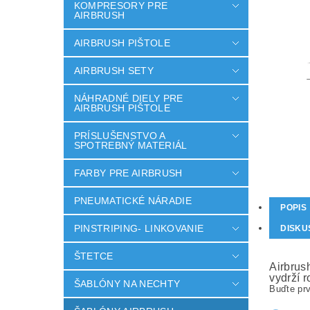
KOMPRESORY PRE
AIRBRUSH
AIRBRUSH PIŠTOLE
AIRBRUSH SETY
NÁHRADNÉ DIELY PRE
AIRBRUSH PIŠTOLE
PRÍSLUŠENSTVO A
SPOTREBNÝ MATERIÁL
FARBY PRE AIRBRUSH
PNEUMATICKÉ NÁRADIE
POPIS
PINSTRIPING- LINKOVANIE
DISKU
ŠTETCE
Airbrus
vydrží r
ŠABLÓNY NA NECHTY
Buďte prv