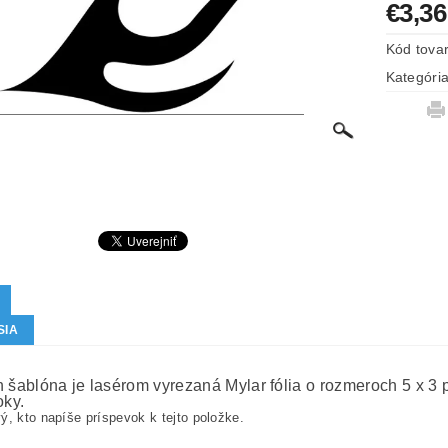
€3,36
Kód tova
Kategóri
SIA
h šablóna je lasérom vyrezaná Mylar fólia o rozmeroch 5 x 3 
oky.
ý, kto napíše príspevok k tejto položke.