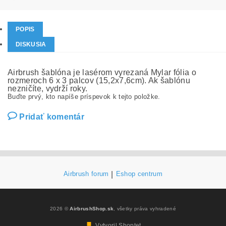
POPIS
DISKUSIA
Airbrush šablóna je lasérom vyrezaná Mylar fólia o
rozmeroch 6 x 3 palcov (15,2x7,6cm). Ak šablónu
nezničíte, vydrží roky.
Buďte prvý, kto napíše príspevok k tejto položke.
Pridať komentár
Airbrush forum
|
Eshop centrum
2026 ©
AirbrushShop.sk
, všetky práva vyhradené
Vytvoril Shoptet