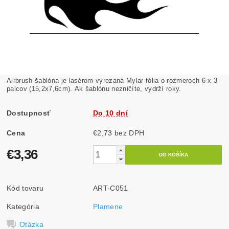
Airbrush šablóna je lasérom vyrezaná Mylar fólia o rozmeroch 6 x 3
palcov (15,2x7,6cm). Ak šablónu nezničíte, vydrží roky.
Dostupnosť
Do 10 dní
Cena
€2,73 bez DPH
€3,36
Kód tovaru
ART-C051
Kategória
Plamene
Otázka