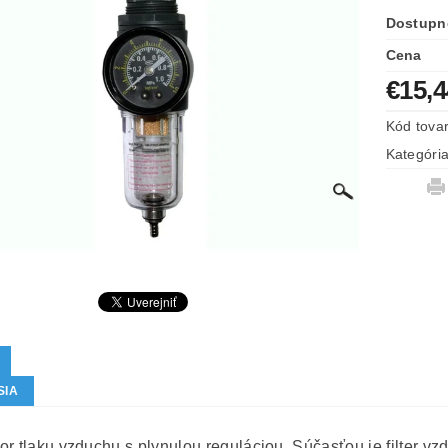
Dostupn
Cena
€15,4
Kód tova
Kategóri
SIA
or tlaku vzduchu s plynulou reguláciou. Súčasťou je filter v