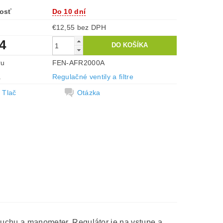
osť
Do 10 dní
€12,55 bez DPH
4
ru
FEN-AFR2000A
a
Regulačné ventily a filtre
Tlač
Otázka
zduchu a manometer. Regulátor je na vstupe a