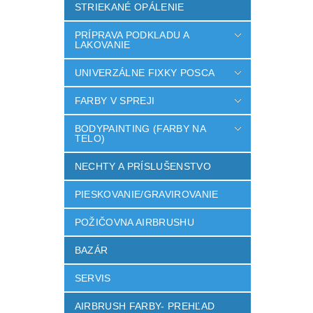
STRIEKANÉ OPÁLENIE
PRÍPRAVA PODKLADU A
LAKOVANIE
UNIVERZÁLNE FIXKY POSCA
FARBY V SPREJI
BODYPAINTING (FARBY NA
TELO)
NECHTY A PRÍSLUŠENSTVO
PIESKOVANIE/GRAVIROVANIE
POŽIČOVNA AIRBRUSHU
BAZÁR
SERVIS
AIRBRUSH FARBY- PREHĽAD