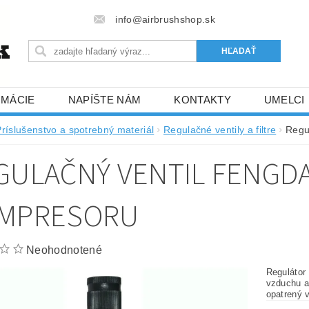
info@airbrushshop.sk
RMÁCIE
NAPÍŠTE NÁM
KONTAKTY
UMELCI
Príslušenstvo a spotrebný materiál
Regulačné ventily a filtre
Regu
GULAČNÝ VENTIL FENGDA
MPRESORU
Neohodnotené
Regulátor 
vzduchu a
opatrený 