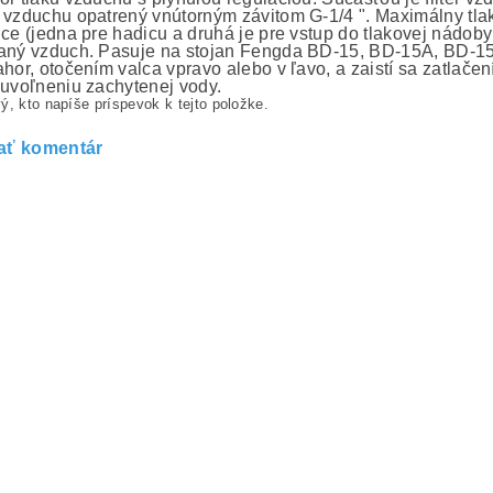
 vzduchu opatrený vnútorným závitom G-1/4 ". Maximálny tlak 
ice (jedna pre hadicu a druhá je pre vstup do tlakovej nádoby
aný vzduch. Pasuje na stojan Fengda BD-15, BD-15A, BD-15
ahor, otočením valca vpravo alebo v ľavo, a zaistí sa zatlač
 uvoľneniu zachytenej vody.
ý, kto napíše príspevok k tejto položke.
ať komentár