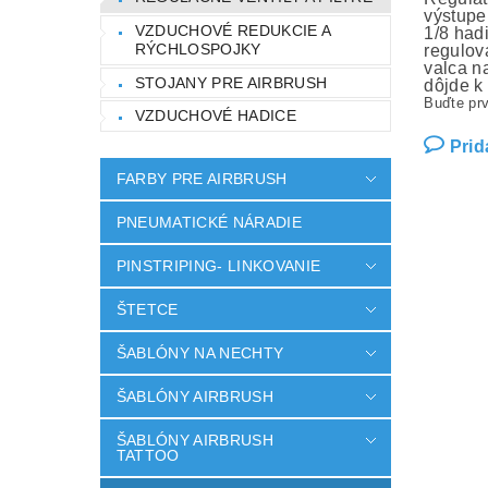
výstupe
VZDUCHOVÉ REDUKCIE A
1/8 had
RÝCHLOSPOJKY
regulov
valca n
STOJANY PRE AIRBRUSH
dôjde k
Buďte prv
VZDUCHOVÉ HADICE
Prid
FARBY PRE AIRBRUSH
PNEUMATICKÉ NÁRADIE
PINSTRIPING- LINKOVANIE
ŠTETCE
ŠABLÓNY NA NECHTY
ŠABLÓNY AIRBRUSH
ŠABLÓNY AIRBRUSH
TATTOO