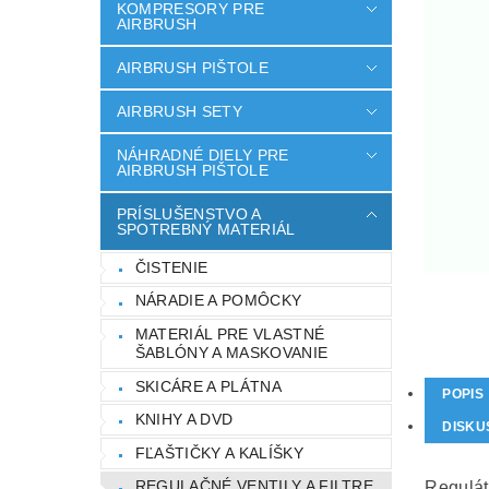
KOMPRESORY PRE
AIRBRUSH
AIRBRUSH PIŠTOLE
AIRBRUSH SETY
NÁHRADNÉ DIELY PRE
AIRBRUSH PIŠTOLE
PRÍSLUŠENSTVO A
SPOTREBNÝ MATERIÁL
ČISTENIE
NÁRADIE A POMÔCKY
MATERIÁL PRE VLASTNÉ
ŠABLÓNY A MASKOVANIE
SKICÁRE A PLÁTNA
POPIS
KNIHY A DVD
DISKU
FĽAŠTIČKY A KALÍŠKY
REGULAČNÉ VENTILY A FILTRE
Regulát