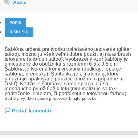
Otázka
POPIS
DISKUSIA
Šablóna určená pre tvorbu trblietavého tetovania (glitter
tattoo), možno ju však veľmi dobre použiť aj na airbrush
tetovanie (airbrush tattoo). Vyobrazený vzor šablóny je
umiestnený do obdĺžnika s rozmermi 6,5 x 9,5 cm.
Šablóna je tvorená tromi vrstvami (podklad, lepiace
šablóna, prenoska). Šablónka je z materiálu, ktorý
umožňuje opakované použitie (možno ju prípadne aj
čistiť). Keďže je šablónka samolepiaca, dá sa
jednoducho priložiť až k telu (minimalizuje sa tak
podtečenie lepidlom, či podfúknutie tetovacou farbou).
Buďte prvý, kto napíše príspevok k tejto položke.
Pridať komentár