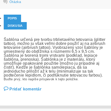
Otázka
POPIS
DISKUSIA
Šablóna určená pre tvorbu trblietavého tetovania (glitter
tattoo), možno ju však veľmi dobre použiť aj na airbrush
tetovanie (airbrush tattoo). Vyobrazený vzor šablóny je
umiestnený do obdĺžnika s rozmermi 6,5 x 9,5 cm.
Šablóna je tvorená tromi vrstvami (podklad, lepiace
šablóna, prenoska). Šablónka je z materiálu, ktorý
umožňuje opakované použitie (možno ju prípadne aj
čistiť). Keďže je šablónka samolepiaca, dá sa
jednoducho priložiť až k telu (minimalizuje sa tak
podtečenie lepidlom, či podfúknutie tetovacou farbou).
Buďte prvý, kto napíše príspevok k tejto položke.
Pridať komentár