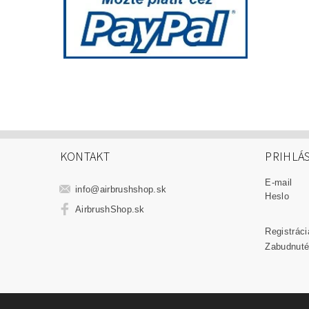
KONTAKT
PRIHLÁ
E-mail
info
@
airbrushshop.sk
Heslo
AirbrushShop.sk
Registráci
Zabudnuté