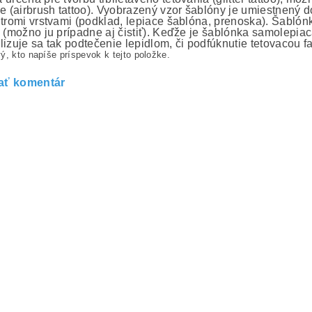
ie (airbrush tattoo). Vyobrazený vzor šablóny je umiestnený 
 tromi vrstvami (podklad, lepiace šablóna, prenoska). Šablón
e (možno ju prípadne aj čistiť). Keďže je šablónka samolepiaca
lizuje sa tak podtečenie lepidlom, či podfúknutie tetovacou f
ý, kto napíše príspevok k tejto položke.
ať komentár