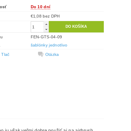
osť
Do 10 dní
€1,08 bez DPH
ru
FEN-GTS-04-09
a
šablónky jednotlivo
Tlač
Otázka
no ju však veľmi dobre použiť aj na airbrush