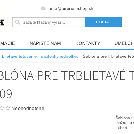
info@airbrushshop.sk
RMÁCIE
NAPÍŠTE NÁM
KONTAKTY
UMELCI
rblietavé tetovanie
šablónky jednotlivo
Šablóna pre trblietavé t
BLÓNA PRE TRBLIETAVÉ 
-09
Neohodnotené
Šablóna ur
možno ju v
tattoo).