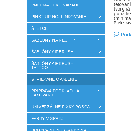
tetovan
PNEUMATICKÉ NÁRADIE
tvorená
použiti
PINSTRIPING- LINKOVANIE
(minima
Buďte prv
ŠTETCE
Prid
ŠABLÓNY NA NECHTY
ŠABLÓNY AIRBRUSH
ŠABLÓNY AIRBRUSH
TATTOO
STRIEKANÉ OPÁLENIE
PRÍPRAVA PODKLADU A
LAKOVANIE
UNIVERZÁLNE FIXKY POSCA
FARBY V SPREJI
BODYPAINTING (FARBY NA