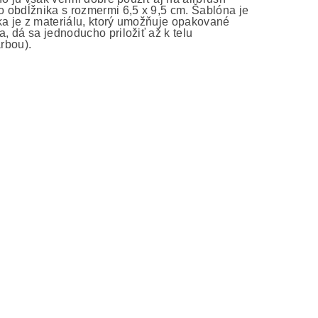
do obdĺžnika s rozmermi 6,5 x 9,5 cm. Šablóna je
ka je z materiálu, ktorý umožňuje opakované
, dá sa jednoducho priložiť až k telu
arbou).