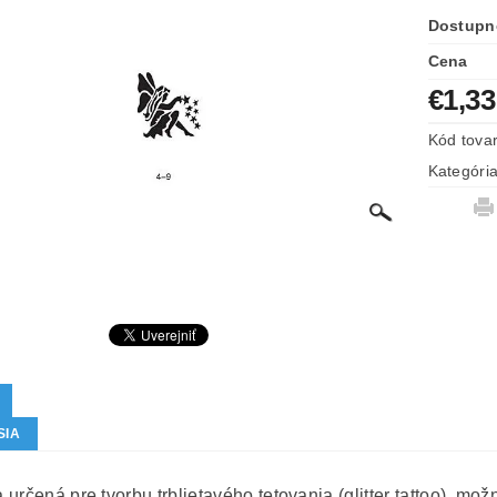
Dostupn
Cena
€1,33
Kód tova
Kategóri
SIA
určená pre tvorbu trblietavého tetovania (glitter tattoo), mož