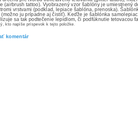
ie (airbrush tattoo). Vyobrazený vzor šablóny je umiestnený 
 tromi vrstvami (podklad, lepiace šablóna, prenoska). Šablón
e (možno ju prípadne aj čistiť). Keďže je šablónka samolepiaca
lizuje sa tak podtečenie lepidlom, či podfúknutie tetovacou f
ý, kto napíše príspevok k tejto položke.
ať komentár