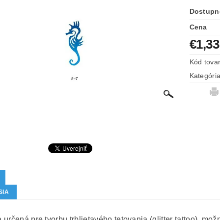
Dostupn
Cena
€1,33
Kód tova
Kategóri
SIA
určená pre tvorbu trblietavého tetovania (glitter tattoo), mož