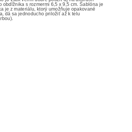
do obdĺžnika s rozmermi 6,5 x 9,5 cm. Šablóna je
ka je z materiálu, ktorý umožňuje opakované
, dá sa jednoducho priložiť až k telu
arbou).