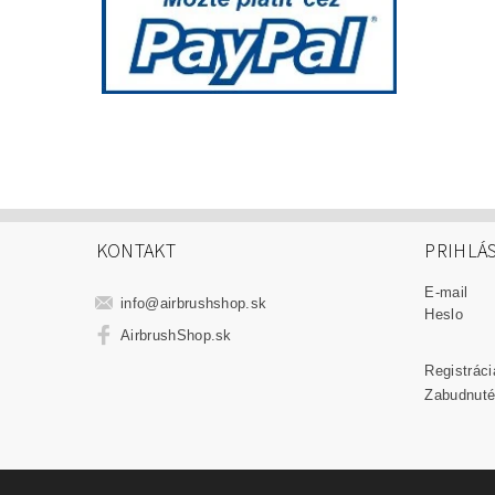
KONTAKT
PRIHLÁ
E-mail
info
@
airbrushshop.sk
Heslo
AirbrushShop.sk
Registráci
Zabudnuté