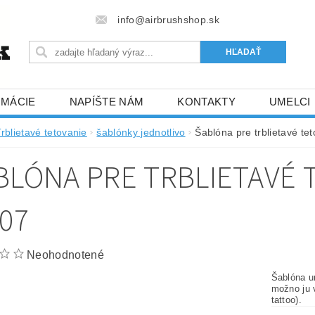
info@airbrushshop.sk
RMÁCIE
NAPÍŠTE NÁM
KONTAKTY
UMELCI
rblietavé tetovanie
šablónky jednotlivo
Šablóna pre trblietavé t
BLÓNA PRE TRBLIETAVÉ 
-07
Neohodnotené
Šablóna ur
možno ju v
tattoo).