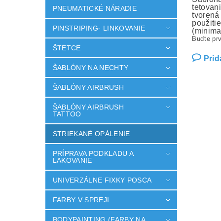
tetovan
PNEUMATICKÉ NÁRADIE
tvorená
použiti
PINSTRIPING- LINKOVANIE
(minima
Buďte prv
ŠTETCE
Prid
ŠABLÓNY NA NECHTY
ŠABLÓNY AIRBRUSH
ŠABLÓNY AIRBRUSH
TATTOO
STRIEKANÉ OPÁLENIE
PRÍPRAVA PODKLADU A
LAKOVANIE
UNIVERZÁLNE FIXKY POSCA
FARBY V SPREJI
BODYPAINTING (FARBY NA