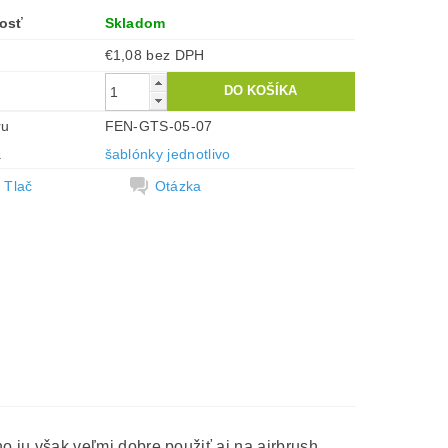
osť
Skladom
€1,08 bez DPH
ru
FEN-GTS-05-07
a
šablónky jednotlivo
Tlač
Otázka
no ju však veľmi dobre použiť aj na airbrush