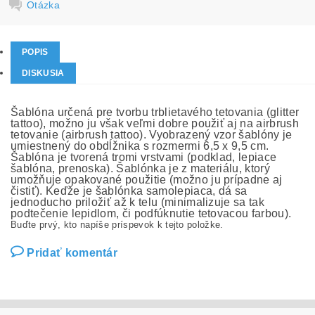
Otázka
POPIS
DISKUSIA
Šablóna určená pre tvorbu trblietavého tetovania (glitter
tattoo), možno ju však veľmi dobre použiť aj na airbrush
tetovanie (airbrush tattoo). Vyobrazený vzor šablóny je
umiestnený do obdĺžnika s rozmermi 6,5 x 9,5 cm.
Šablóna je tvorená tromi vrstvami (podklad, lepiace
šablóna, prenoska). Šablónka je z materiálu, ktorý
umožňuje opakované použitie (možno ju prípadne aj
čistiť). Keďže je šablónka samolepiaca, dá sa
jednoducho priložiť až k telu (minimalizuje sa tak
podtečenie lepidlom, či podfúknutie tetovacou farbou).
Buďte prvý, kto napíše príspevok k tejto položke.
Pridať komentár