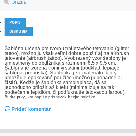
Otázka
POPIS
DISKUSIA
Šablóna určená pre tvorbu trblietavého tetovania (glitter
tattoo), možno ju však veľmi dobre použiť aj na airbrush
tetovanie (airbrush tattoo). Vyobrazený vzor šablóny je
umiestnený do obdĺžnika s rozmermi 6,5 x 9,5 cm.
Šablóna je tvorená tromi vrstvami (podklad, lepiace
šablóna, prenoska). Šablónka je z materiálu, ktorý
umožňuje opakované použitie (možno ju prípadne aj
čistiť). Keďže je šablónka samolepiaca, dá sa
jednoducho priložiť až k telu (minimalizuje sa tak
podtečenie lepidlom, či podfúknutie tetovacou farbou).
Buďte prvý, kto napíše príspevok k tejto položke.
Pridať komentár