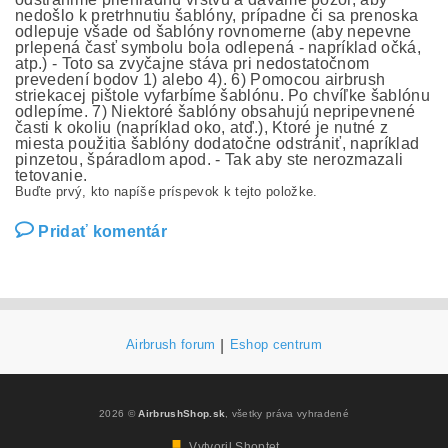
nedošlo k pretrhnutiu šablóny, prípadne či sa prenoska
odlepuje všade od šablóny rovnomerne (aby nepevne
prlepená časť symbolu bola odlepená - napríklad očká,
atp.) - Toto sa zvyčajne stáva pri nedostatočnom
prevedení bodov 1) alebo 4). 6) Pomocou airbrush
striekacej pištole vyfarbíme šablónu. Po chvíľke šablónu
odlepíme. 7) Niektoré šablóny obsahujú nepripevnené
časti k okoliu (napríklad oko, atď.), Ktoré je nutné z
miesta použitia šablóny dodatočne odstrániť, napríklad
pinzetou, špáradlom apod. - Tak aby ste nerozmazali
tetovanie.
Buďte prvý, kto napíše príspevok k tejto položke.
Pridať komentár
Airbrush forum
|
Eshop centrum
2026 ©
AirbrushShop.sk
, všetky práva vyhradené
Vytvoril Shoptet