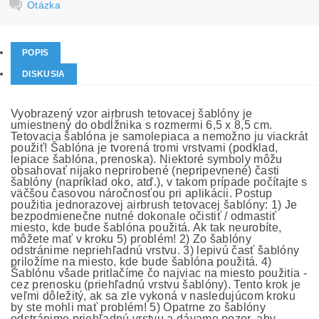
Otázka
POPIS
DISKUSIA
Vyobrazený vzor airbrush tetovacej šablóny je
umiestnený do obdĺžnika s rozmermi 6,5 x 8,5 cm.
Tetovacia šablóna je samolepiaca a nemožno ju viackrát
použiť! Šablóna je tvorená tromi vrstvami (podklad,
lepiace šablóna, prenoska). Niektoré symboly môžu
obsahovať nijako neprirobené (nepripevnené) časti
šablóny (napríklad oko, atď.), v takom prípade počítajte s
väčšou časovou náročnosťou pri aplikácii. Postup
použitia jednorazovej airbrush tetovacej šablóny: 1) Je
bezpodmienečne nutné dokonale očistiť / odmastiť
miesto, kde bude šablóna použitá. Ak tak neurobíte,
môžete mať v kroku 5) problém! 2) Zo šablóny
odstránime nepriehľadnú vrstvu. 3) lepivú časť šablóny
priložíme na miesto, kde bude šablóna použitá. 4)
Šablónu všade pritlačíme čo najviac na miesto použitia -
cez prenosku (priehľadnú vrstvu šablóny). Tento krok je
veľmi dôležitý, ak sa zle vykoná v nasledujúcom kroku
by ste mohli mať problém! 5) Opatrne zo šablóny
odstránime priehľadnú vrstvu a dávame pozor, aby