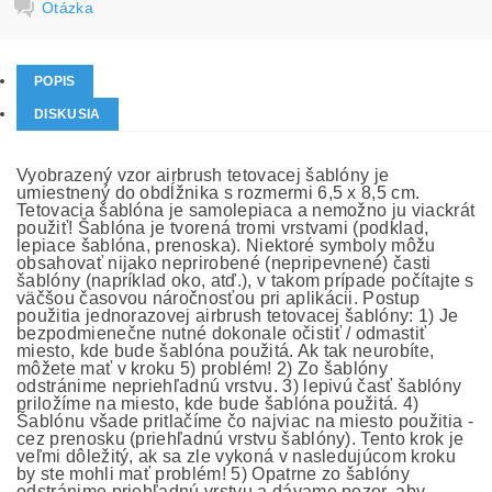
Otázka
POPIS
DISKUSIA
Vyobrazený vzor airbrush tetovacej šablóny je
umiestnený do obdĺžnika s rozmermi 6,5 x 8,5 cm.
Tetovacia šablóna je samolepiaca a nemožno ju viackrát
použiť! Šablóna je tvorená tromi vrstvami (podklad,
lepiace šablóna, prenoska). Niektoré symboly môžu
obsahovať nijako neprirobené (nepripevnené) časti
šablóny (napríklad oko, atď.), v takom prípade počítajte s
väčšou časovou náročnosťou pri aplikácii. Postup
použitia jednorazovej airbrush tetovacej šablóny: 1) Je
bezpodmienečne nutné dokonale očistiť / odmastiť
miesto, kde bude šablóna použitá. Ak tak neurobíte,
môžete mať v kroku 5) problém! 2) Zo šablóny
odstránime nepriehľadnú vrstvu. 3) lepivú časť šablóny
priložíme na miesto, kde bude šablóna použitá. 4)
Šablónu všade pritlačíme čo najviac na miesto použitia -
cez prenosku (priehľadnú vrstvu šablóny). Tento krok je
veľmi dôležitý, ak sa zle vykoná v nasledujúcom kroku
by ste mohli mať problém! 5) Opatrne zo šablóny
odstránime priehľadnú vrstvu a dávame pozor, aby