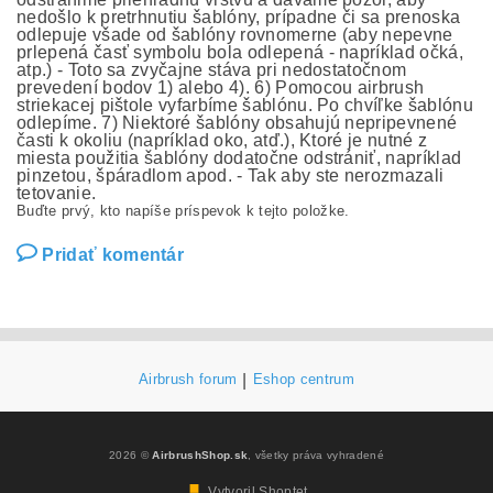
nedošlo k pretrhnutiu šablóny, prípadne či sa prenoska
odlepuje všade od šablóny rovnomerne (aby nepevne
prlepená časť symbolu bola odlepená - napríklad očká,
atp.) - Toto sa zvyčajne stáva pri nedostatočnom
prevedení bodov 1) alebo 4). 6) Pomocou airbrush
striekacej pištole vyfarbíme šablónu. Po chvíľke šablónu
odlepíme. 7) Niektoré šablóny obsahujú nepripevnené
časti k okoliu (napríklad oko, atď.), Ktoré je nutné z
miesta použitia šablóny dodatočne odstrániť, napríklad
pinzetou, špáradlom apod. - Tak aby ste nerozmazali
tetovanie.
Buďte prvý, kto napíše príspevok k tejto položke.
Pridať komentár
Airbrush forum
|
Eshop centrum
2026 ©
AirbrushShop.sk
, všetky práva vyhradené
Vytvoril Shoptet