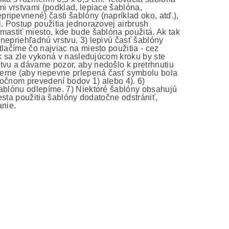
mi vrstvami (podklad, lepiace šablóna,
ripevnené) časti šablóny (napríklad oko, atď.),
i. Postup použitia jednorazovej airbrush
mastiť miesto, kde bude šablóna použitá. Ak tak
nepriehľadnú vrstvu. 3) lepivú časť šablóny
lačíme čo najviac na miesto použitia - cez
ak sa zle vykoná v nasledujúcom kroku by ste
tvu a dávame pozor, aby nedošlo k pretrhnutiu
merne (aby nepevne prlepená časť symbolu bola
atočnom prevedení bodov 1) alebo 4). 6)
šablónu odlepíme. 7) Niektoré šablóny obsahujú
iesta použitia šablóny dodatočne odstrániť,
anie.