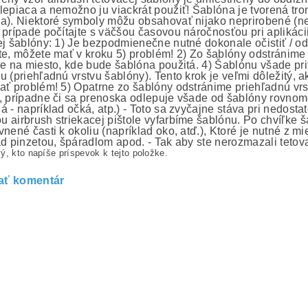
lepiaca a nemožno ju viackrát použiť! Šablóna je tvorená tro
a). Niektoré symboly môžu obsahovať nijako neprirobené (nep
 prípade počítajte s väčšou časovou náročnosťou pri aplikáci
ej šablóny: 1) Je bezpodmienečne nutné dokonale očistiť / od
te, môžete mať v kroku 5) problém! 2) Zo šablóny odstránime 
me na miesto, kde bude šablóna použitá. 4) Šablónu všade prit
u (priehľadnú vrstvu šablóny). Tento krok je veľmi dôležitý, 
ať problém! 5) Opatrne zo šablóny odstránime priehľadnú vrs
, prípadne či sa prenoska odlepuje všade od šablóny rovno
á - napríklad očká, atp.) - Toto sa zvyčajne stáva pri nedost
 airbrush striekacej pištole vyfarbíme šablónu. Po chvíľke 
nené časti k okoliu (napríklad oko, atď.), Ktoré je nutné z m
ad pinzetou, špáradlom apod. - Tak aby ste nerozmazali tetov
ý, kto napíše príspevok k tejto položke.
ať komentár