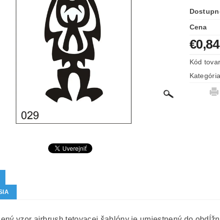
Dostupn
Cena
€0,84
Kód tova
Kategóri
SIA
ený vzor airbrush tetovacej šablóny je umiestnený do obdĺžn