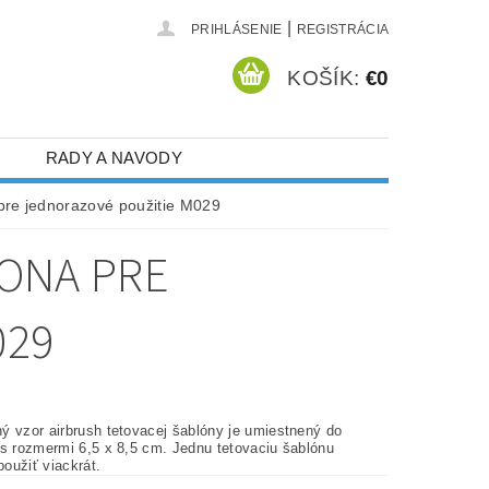
|
PRIHLÁSENIE
REGISTRÁCIA
KOŠÍK:
€0
RADY A NAVODY
 pre jednorazové použitie M029
LONA PRE
029
ý vzor airbrush tetovacej šablóny je umiestnený do
 s rozmermi 6,5 x 8,5 cm. Jednu tetovaciu šablónu
oužiť viackrát.