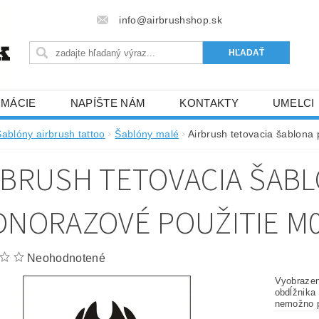
info@airbrushshop.sk
RMÁCIE
NAPÍŠTE NÁM
KONTAKTY
UMELCI
Šablóny airbrush tattoo
Šablóny malé
Airbrush tetovacia šablona
RBRUSH TETOVACIA ŠAB
DNORAZOVÉ POUŽITIE M
Neohodnotené
Vyobrazen
obdĺžnika
nemožno p