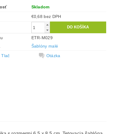
osť
Skladom
€0,68 bez DPH
ru
ETR-M029
a
Šablóny malé
Tlač
Otázka
ika s rozmermi 6,5 x 8,5 cm. Tetovacia šablóna