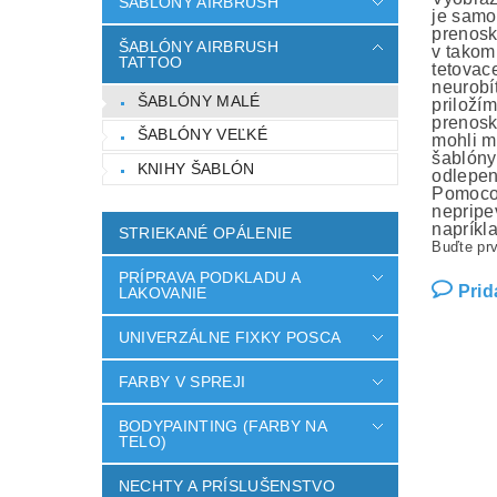
ŠABLÓNY AIRBRUSH
je samo
prenosk
ŠABLÓNY AIRBRUSH
v takom
TATTOO
tetovac
neurobí
ŠABLÓNY MALÉ
priloží
prenosk
ŠABLÓNY VEĽKÉ
mohli m
šablóny
KNIHY ŠABLÓN
odlepen
Pomocou
nepripev
napríkl
STRIEKANÉ OPÁLENIE
Buďte prv
PRÍPRAVA PODKLADU A
Prid
LAKOVANIE
UNIVERZÁLNE FIXKY POSCA
FARBY V SPREJI
BODYPAINTING (FARBY NA
TELO)
NECHTY A PRÍSLUŠENSTVO