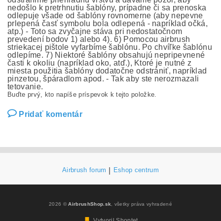
nedošlo k pretrhnutiu šablóny, prípadne či sa prenoska
odlepuje všade od šablóny rovnomerne (aby nepevne
prlepená časť symbolu bola odlepená - napríklad očká,
atp.) - Toto sa zvyčajne stáva pri nedostatočnom
prevedení bodov 1) alebo 4). 6) Pomocou airbrush
striekacej pištole vyfarbíme šablónu. Po chvíľke šablónu
odlepíme. 7) Niektoré šablóny obsahujú nepripevnené
časti k okoliu (napríklad oko, atď.), Ktoré je nutné z
miesta použitia šablóny dodatočne odstrániť, napríklad
pinzetou, špáradlom apod. - Tak aby ste nerozmazali
tetovanie.
Buďte prvý, kto napíše príspevok k tejto položke.
Pridať komentár
Airbrush forum
|
Eshop centrum
2026 ©
AirbrushShop.sk
, všetky práva vyhradené
Vytvoril Shoptet