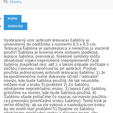
Otázka
POPIS
DISKUSIA
Vyobrazený vzor airbrush tetovacej šablóny je
umiestnený do obdĺžnika s rozmermi 6,5 x 8,5 cm.
Tetovacia šablóna je samolepiaca a nemožno ju viackrát
použiť! Šablóna je tvorená tromi vrstvami (podklad,
lepiace šablóna, prenoska). Niektoré symboly môžu
obsahovať nijako neprirobené (nepripevnené) časti
šablóny (napríklad oko, atď.), v takom prípade počítajte s
väčšou časovou náročnosťou pri aplikácii. Postup
použitia jednorazovej airbrush tetovacej šablóny: 1) Je
bezpodmienečne nutné dokonale očistiť / odmastiť
miesto, kde bude šablóna použitá. Ak tak neurobíte,
môžete mať v kroku 5) problém! 2) Zo šablóny
odstránime nepriehľadnú vrstvu. 3) lepivú časť šablóny
priložíme na miesto, kde bude šablóna použitá. 4)
Šablónu všade pritlačíme čo najviac na miesto použitia -
cez prenosku (priehľadnú vrstvu šablóny). Tento krok je
veľmi dôležitý, ak sa zle vykoná v nasledujúcom kroku
by ste mohli mať problém! 5) Opatrne zo šablóny
odstránime priehľadnú vrstvu a dávame pozor, aby