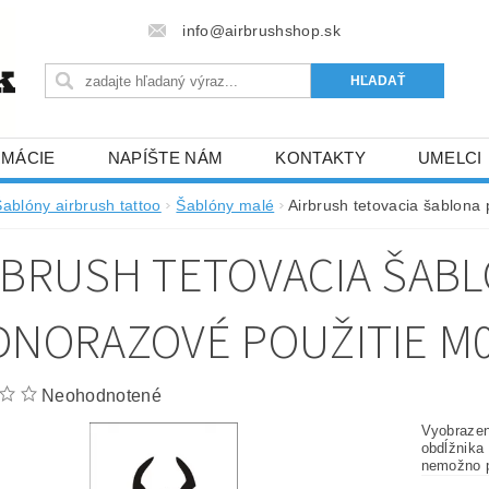
info@airbrushshop.sk
RMÁCIE
NAPÍŠTE NÁM
KONTAKTY
UMELCI
Šablóny airbrush tattoo
Šablóny malé
Airbrush tetovacia šablona
RBRUSH TETOVACIA ŠAB
DNORAZOVÉ POUŽITIE M
Neohodnotené
Vyobrazen
obdĺžnika
nemožno p