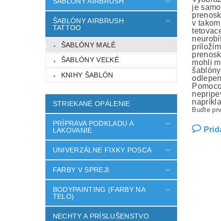
ŠABLÓNY AIRBRUSH
je samo
prenosk
ŠABLÓNY AIRBRUSH
v takom
TATTOO
tetovac
neurobí
ŠABLÓNY MALÉ
priloží
prenosk
ŠABLÓNY VEĽKÉ
mohli m
šablóny
KNIHY ŠABLÓN
odlepen
Pomocou
nepripev
napríkl
STRIEKANÉ OPÁLENIE
Buďte prv
PRÍPRAVA PODKLADU A
Prid
LAKOVANIE
UNIVERZÁLNE FIXKY POSCA
FARBY V SPREJI
BODYPAINTING (FARBY NA
TELO)
NECHTY A PRÍSLUŠENSTVO