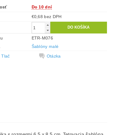
osť
Do 10 dní
€0,68 bez DPH
ru
ETR-M076
a
Šablóny malé
Tlač
Otázka
ika s rozmermi 6,5 x 8,5 cm. Tetovacia šablóna