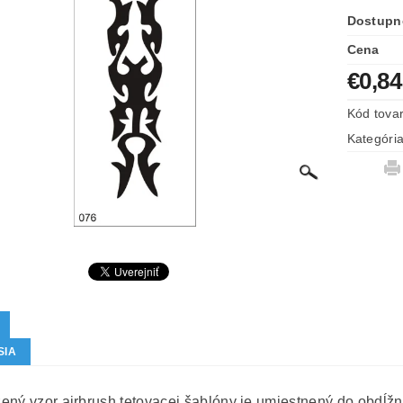
Dostupn
Cena
€0,84
Kód tova
Kategóri
SIA
ený vzor airbrush tetovacej šablóny je umiestnený do obdĺžn