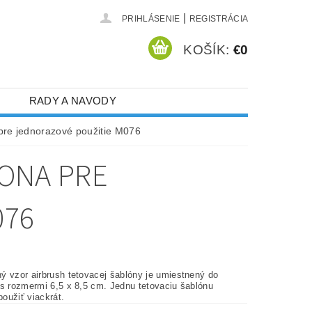
|
PRIHLÁSENIE
REGISTRÁCIA
KOŠÍK:
€0
RADY A NAVODY
 pre jednorazové použitie M076
LONA PRE
076
ý vzor airbrush tetovacej šablóny je umiestnený do
 s rozmermi 6,5 x 8,5 cm. Jednu tetovaciu šablónu
oužiť viackrát.