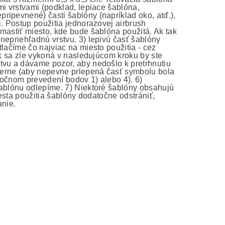
mi vrstvami (podklad, lepiace šablóna,
ripevnené) časti šablóny (napríklad oko, atď.),
i. Postup použitia jednorazovej airbrush
mastiť miesto, kde bude šablóna použitá. Ak tak
nepriehľadnú vrstvu. 3) lepivú časť šablóny
lačíme čo najviac na miesto použitia - cez
ak sa zle vykoná v nasledujúcom kroku by ste
tvu a dávame pozor, aby nedošlo k pretrhnutiu
merne (aby nepevne prlepená časť symbolu bola
atočnom prevedení bodov 1) alebo 4). 6)
šablónu odlepíme. 7) Niektoré šablóny obsahujú
iesta použitia šablóny dodatočne odstrániť,
anie.