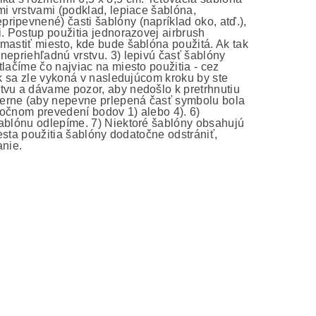
mi vrstvami (podklad, lepiace šablóna,
ripevnené) časti šablóny (napríklad oko, atď.),
i. Postup použitia jednorazovej airbrush
mastiť miesto, kde bude šablóna použitá. Ak tak
nepriehľadnú vrstvu. 3) lepivú časť šablóny
lačíme čo najviac na miesto použitia - cez
ak sa zle vykoná v nasledujúcom kroku by ste
tvu a dávame pozor, aby nedošlo k pretrhnutiu
merne (aby nepevne prlepená časť symbolu bola
atočnom prevedení bodov 1) alebo 4). 6)
šablónu odlepíme. 7) Niektoré šablóny obsahujú
iesta použitia šablóny dodatočne odstrániť,
anie.