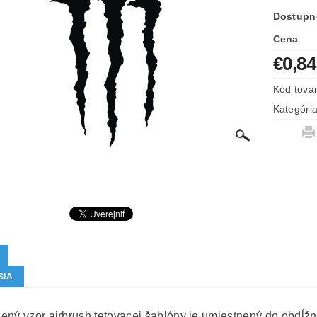
Dostupn
Cena
€0,84
Kód tova
Kategóri
SIA
ený vzor airbrush tetovacej šablóny je umiestnený do obdĺžn