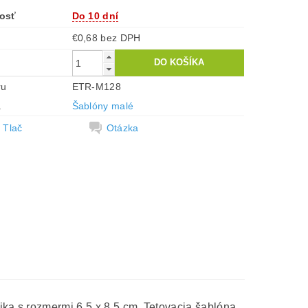
osť
Do 10 dní
€0,68 bez DPH
ru
ETR-M128
a
Šablóny malé
Tlač
Otázka
ika s rozmermi 6,5 x 8,5 cm. Tetovacia šablóna