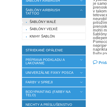
ŠABLÓNY AIRBRUSH
je samo
prenosk
ŠABLÓNY AIRBRUSH
v takom
TATTOO
tetovac
neurobí
ŠABLÓNY MALÉ
priloží
prenosk
ŠABLÓNY VEĽKÉ
mohli m
šablóny
KNIHY ŠABLÓN
odlepen
Pomocou
nepripev
napríkl
STRIEKANÉ OPÁLENIE
Buďte prv
PRÍPRAVA PODKLADU A
Prid
LAKOVANIE
UNIVERZÁLNE FIXKY POSCA
FARBY V SPREJI
BODYPAINTING (FARBY NA
TELO)
NECHTY A PRÍSLUŠENSTVO