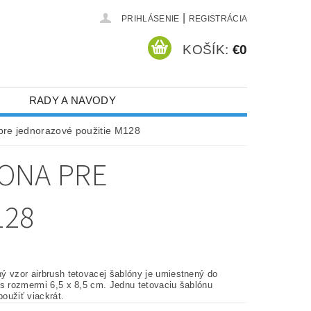
|
PRIHLÁSENIE
REGISTRÁCIA
KOŠÍK:
€0
RADY A NAVODY
 pre jednorazové použitie M128
LONA PRE
128
ý vzor airbrush tetovacej šablóny je umiestnený do
 s rozmermi 6,5 x 8,5 cm. Jednu tetovaciu šablónu
oužiť viackrát.