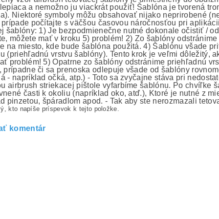
lepiaca a nemožno ju viackrát použiť! Šablóna je tvorená tro
a). Niektoré symboly môžu obsahovať nijako neprirobené (nep
 prípade počítajte s väčšou časovou náročnosťou pri aplikáci
ej šablóny: 1) Je bezpodmienečne nutné dokonale očistiť / od
te, môžete mať v kroku 5) problém! 2) Zo šablóny odstránime 
me na miesto, kde bude šablóna použitá. 4) Šablónu všade prit
u (priehľadnú vrstvu šablóny). Tento krok je veľmi dôležitý, 
ať problém! 5) Opatrne zo šablóny odstránime priehľadnú vrs
, prípadne či sa prenoska odlepuje všade od šablóny rovno
á - napríklad očká, atp.) - Toto sa zvyčajne stáva pri nedost
 airbrush striekacej pištole vyfarbíme šablónu. Po chvíľke 
nené časti k okoliu (napríklad oko, atď.), Ktoré je nutné z m
ad pinzetou, špáradlom apod. - Tak aby ste nerozmazali tetov
ý, kto napíše príspevok k tejto položke.
ať komentár