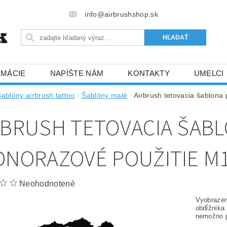
info@airbrushshop.sk
RMÁCIE
NAPÍŠTE NÁM
KONTAKTY
UMELCI
Šablóny airbrush tattoo
Šablóny malé
Airbrush tetovacia šablona
RBRUSH TETOVACIA ŠAB
DNORAZOVÉ POUŽITIE M
Neohodnotené
Vyobrazen
obdĺžnika
nemožno p