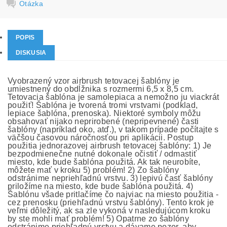
Otázka
POPIS
DISKUSIA
Vyobrazený vzor airbrush tetovacej šablóny je
umiestnený do obdĺžnika s rozmermi 6,5 x 8,5 cm.
Tetovacia šablóna je samolepiaca a nemožno ju viackrát
použiť! Šablóna je tvorená tromi vrstvami (podklad,
lepiace šablóna, prenoska). Niektoré symboly môžu
obsahovať nijako neprirobené (nepripevnené) časti
šablóny (napríklad oko, atď.), v takom prípade počítajte s
väčšou časovou náročnosťou pri aplikácii. Postup
použitia jednorazovej airbrush tetovacej šablóny: 1) Je
bezpodmienečne nutné dokonale očistiť / odmastiť
miesto, kde bude šablóna použitá. Ak tak neurobíte,
môžete mať v kroku 5) problém! 2) Zo šablóny
odstránime nepriehľadnú vrstvu. 3) lepivú časť šablóny
priložíme na miesto, kde bude šablóna použitá. 4)
Šablónu všade pritlačíme čo najviac na miesto použitia -
cez prenosku (priehľadnú vrstvu šablóny). Tento krok je
veľmi dôležitý, ak sa zle vykoná v nasledujúcom kroku
by ste mohli mať problém! 5) Opatrne zo šablóny
odstránime priehľadnú vrstvu a dávame pozor, aby