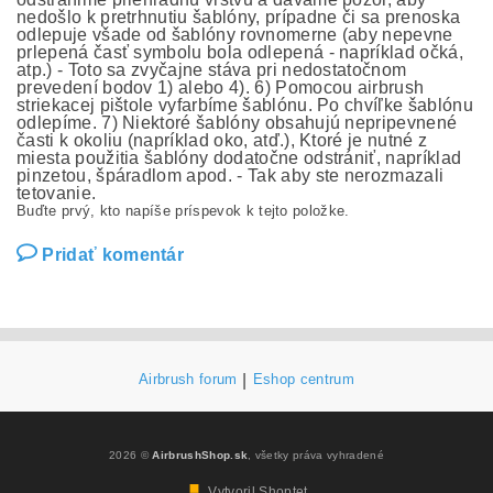
nedošlo k pretrhnutiu šablóny, prípadne či sa prenoska
odlepuje všade od šablóny rovnomerne (aby nepevne
prlepená časť symbolu bola odlepená - napríklad očká,
atp.) - Toto sa zvyčajne stáva pri nedostatočnom
prevedení bodov 1) alebo 4). 6) Pomocou airbrush
striekacej pištole vyfarbíme šablónu. Po chvíľke šablónu
odlepíme. 7) Niektoré šablóny obsahujú nepripevnené
časti k okoliu (napríklad oko, atď.), Ktoré je nutné z
miesta použitia šablóny dodatočne odstrániť, napríklad
pinzetou, špáradlom apod. - Tak aby ste nerozmazali
tetovanie.
Buďte prvý, kto napíše príspevok k tejto položke.
Pridať komentár
Airbrush forum
|
Eshop centrum
2026 ©
AirbrushShop.sk
, všetky práva vyhradené
Vytvoril Shoptet