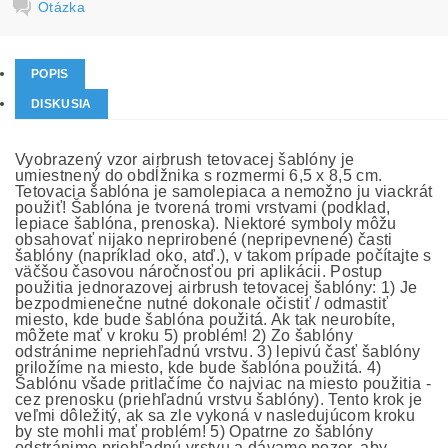
Otázka
POPIS
DISKUSIA
Vyobrazený vzor airbrush tetovacej šablóny je
umiestnený do obdĺžnika s rozmermi 6,5 x 8,5 cm.
Tetovacia šablóna je samolepiaca a nemožno ju viackrát
použiť! Šablóna je tvorená tromi vrstvami (podklad,
lepiace šablóna, prenoska). Niektoré symboly môžu
obsahovať nijako neprirobené (nepripevnené) časti
šablóny (napríklad oko, atď.), v takom prípade počítajte s
väčšou časovou náročnosťou pri aplikácii. Postup
použitia jednorazovej airbrush tetovacej šablóny: 1) Je
bezpodmienečne nutné dokonale očistiť / odmastiť
miesto, kde bude šablóna použitá. Ak tak neurobíte,
môžete mať v kroku 5) problém! 2) Zo šablóny
odstránime nepriehľadnú vrstvu. 3) lepivú časť šablóny
priložíme na miesto, kde bude šablóna použitá. 4)
Šablónu všade pritlačíme čo najviac na miesto použitia -
cez prenosku (priehľadnú vrstvu šablóny). Tento krok je
veľmi dôležitý, ak sa zle vykoná v nasledujúcom kroku
by ste mohli mať problém! 5) Opatrne zo šablóny
odstránime priehľadnú vrstvu a dávame pozor, aby