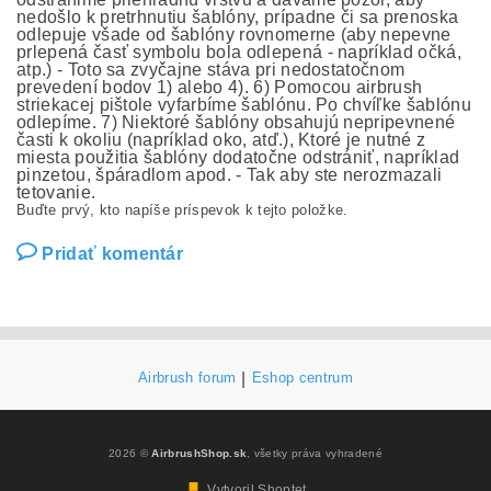
nedošlo k pretrhnutiu šablóny, prípadne či sa prenoska
odlepuje všade od šablóny rovnomerne (aby nepevne
prlepená časť symbolu bola odlepená - napríklad očká,
atp.) - Toto sa zvyčajne stáva pri nedostatočnom
prevedení bodov 1) alebo 4). 6) Pomocou airbrush
striekacej pištole vyfarbíme šablónu. Po chvíľke šablónu
odlepíme. 7) Niektoré šablóny obsahujú nepripevnené
časti k okoliu (napríklad oko, atď.), Ktoré je nutné z
miesta použitia šablóny dodatočne odstrániť, napríklad
pinzetou, špáradlom apod. - Tak aby ste nerozmazali
tetovanie.
Buďte prvý, kto napíše príspevok k tejto položke.
Pridať komentár
Airbrush forum
|
Eshop centrum
2026 ©
AirbrushShop.sk
, všetky práva vyhradené
Vytvoril Shoptet