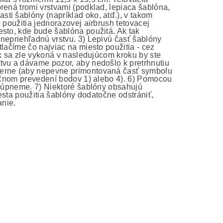
rená tromi vrstvami (podklad, lepiaca šablóna,
ti šablóny (napríklad oko, atď.), v takom
 použitia jednorazovej airbrush tetovacej
esto, kde bude šablóna použitá. Ak tak
nepriehľadnú vrstvu. 3) Lepivú časť šablóny
lačíme čo najviac na miesto použitia - cez
ak sa zle vykoná v nasledujúcom kroku by ste
tvu a dávame pozor, aby nedošlo k pretrhnutiu
merne (aby nepevne primontovaná časť symbolu
točnom prevedení bodov 1) alebo 4). 6) Pomocou
dlúpneme. 7) Niektoré šablóny obsahujú
iesta použitia šablóny dodatočne odstrániť,
anie.