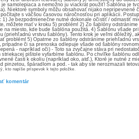
 je samolepiaca a nemožno ju viackrát použiť! Šablóna je tvo
a). Niektoré symboly môžu obsahovať nijako nepripevnené čas
 počítajte s väčšou časovou náročnosťou pri aplikácii. Postup
: 1) Je bezpodmienečne nutné dokonale očistiť / odmastiť mi
te, môžete mať v kroku 5) problém! 2) Zo šablóny odstránime 
me na miesto, kde bude šablóna použitá. 4) Šablónu všade prit
u (priehľadnú vrstvu šablóny). Tento krok je veľmi dôležitý, 
ať problém! 5) Opatrne zo šablóny odstránime priehľadnú vrs
, prípadne či sa prenoska odlepuje všade od šablóny rovno
lepená - napríklad oči) - Toto sa zvyčajne stáva pri nedosta
h striekacej pištole vyfarbíme šablónu. Po chvíľke šablónu o
nené časti k okoliu (napríklad oko, atď.), Ktoré je nutné z m
ad pinzetou, špáradlom a pod. - tak aby ste nerozmazali tetov
ý, kto napíše príspevok k tejto položke.
ať komentár