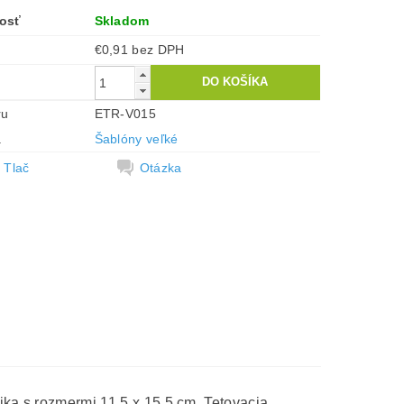
osť
Skladom
€0,91 bez DPH
ru
ETR-V015
a
Šablóny veľké
Tlač
Otázka
ika s rozmermi 11,5 x 15,5 cm. Tetovacia