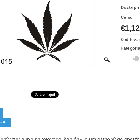
Dostupn
Cena
€1,12
Kód tova
Kategóri
SIA
ený vzor airbrush tetovacej šablóny je umiestnený do obdĺžn