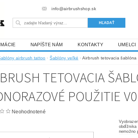
info@airbrushshop.sk
RMÁCIE
NAPÍŠTE NÁM
KONTAKTY
UMELCI
Šablóny airbrush tattoo
Šablóny veľké
Airbrush tetovacia šablóna
RBRUSH TETOVACIA ŠAB
DNORAZOVÉ POUŽITIE V0
Neohodnotené
Vyobrazen
obdĺžnika
nemožno p