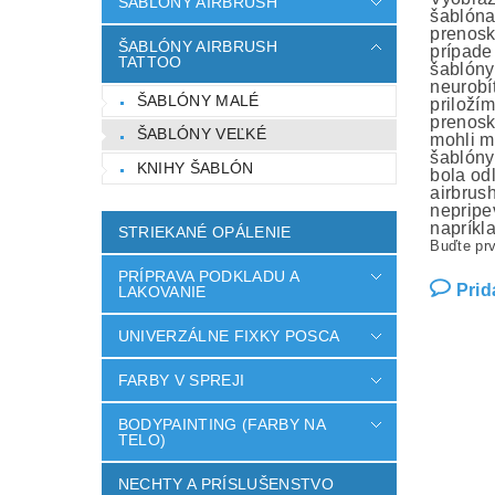
ŠABLÓNY AIRBRUSH
šablóna
prenosk
ŠABLÓNY AIRBRUSH
prípade
TATTOO
šablóny
neurobí
ŠABLÓNY MALÉ
priloží
prenosk
ŠABLÓNY VEĽKÉ
mohli m
šablóny
KNIHY ŠABLÓN
bola od
airbrus
nepripev
napríkl
STRIEKANÉ OPÁLENIE
Buďte prv
PRÍPRAVA PODKLADU A
Prid
LAKOVANIE
UNIVERZÁLNE FIXKY POSCA
FARBY V SPREJI
BODYPAINTING (FARBY NA
TELO)
NECHTY A PRÍSLUŠENSTVO