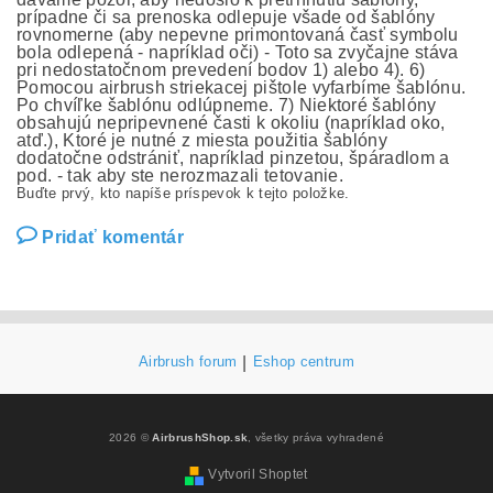
prípadne či sa prenoska odlepuje všade od šablóny
rovnomerne (aby nepevne primontovaná časť symbolu
bola odlepená - napríklad oči) - Toto sa zvyčajne stáva
pri nedostatočnom prevedení bodov 1) alebo 4). 6)
Pomocou airbrush striekacej pištole vyfarbíme šablónu.
Po chvíľke šablónu odlúpneme. 7) Niektoré šablóny
obsahujú nepripevnené časti k okoliu (napríklad oko,
atď.), Ktoré je nutné z miesta použitia šablóny
dodatočne odstrániť, napríklad pinzetou, špáradlom a
pod. - tak aby ste nerozmazali tetovanie.
Buďte prvý, kto napíše príspevok k tejto položke.
Pridať komentár
Airbrush forum
|
Eshop centrum
2026 ©
AirbrushShop.sk
, všetky práva vyhradené
Vytvoril Shoptet