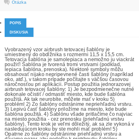
Otázka
POPIS
DISKUSIA
Vyobrazený vzor airbrush tetovacej šablóny je
umiestnený do obdĺžnika s rozmermi 11,5 x 15,5 cm.
Tetovacia šablóna je samolepiaca a nemožno ju viackrát
použiť! Šablóna je tvorená tromi vrstvami (podklad,
lepiaca šablóna, prenoska). Niektoré symboly môžu
obsahovať nijako nepripevnené časti šablóny (napríklad
oko, atď.), v takom prípade počítajte s väčšou časovou
náročnosťou pri aplikácii. Postup použitia jednorazovej
airbrush tetovacej šablóny: 1) Je bezpodmienečne nutné
dokonale očistiť / odmastiť miesto, kde bude šablóna
použitá. Ak tak neurobíte, môžete mať v kroku 5)
problém! 2) Zo šablóny odstránime nepriehľadnú vrstvu.
3) Lepivú časť šablóny priložíme na miesto, kde bude
šablóna použitá. 4) Šablónu všade pritlačíme čo najviac
na miesto použitia - cez prenosku (priehľadnú vrstvu
šablóny). Tento krok je veľmi dôležitý, ak sa zle vykoná v
nasledujúcom kroku by ste mohli mať problém! 5)
Opatrne zo šablóny odstránime priehľadnú vrstvu a
dávame pozor, aby nedošlo k pretrhnutiu šablóny,