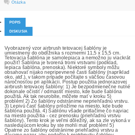
Otázka
POPIS
DISKUSIA
Vyobrazený vzor airbrush tetovacej šablóny je
umiestnený do obdĺžnika s rozmermi 11,5 x 15,5 cm.
Tetovacia šablóna je samolepiaca a nemožno ju viackrát
použiť! Šablóna je tvorená tromi vrstvami (podklad,
lepiaca šablóna, prenoska). Niektoré symboly môžu
obsahovať nijako nepripevnené časti šablóny (napríklad
oko, atď.), v takom prípade počítajte s väčšou časovou
náročnosťou pri aplikácii. Postup použitia jednorazovej
airbrush tetovacej šablóny: 1) Je bezpodmienečne nutné
dokonale očistiť / odmastiť miesto, kde bude šablóna
použitá. Ak tak neurobíte, môžete mať v kroku 5)
problém! 2) Zo šablóny odstránime nepriehľadnú vrstvu.
3) Lepivú časť šablóny priložíme na miesto, kde bude
šablóna použitá. 4) Šablónu všade pritlačíme čo najviac
na miesto použitia - cez prenosku (priehľadnú vrstvu
šablóny). Tento krok je veľmi dôležitý, ak sa zle vykoná v
nasledujúcom kroku by ste mohli mať problém! 5)
Opatrne zo šablóny odstránime priehľadnú vrstvu a
dávame pozor, aby nedošlo k pretrhnutiu šablóny,