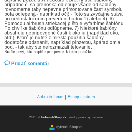
prípadne či sa prenoska odlepuje všade od šablóny
rovnomerne (aby nepevne primontovaná časť symbolu
bola odlepená - napríklad oči) - Toto sa zvyčajne stáva
pri nedostatočnom prevedení bodov 1) alebo 4). 6)
Pomocou airbrush striekacej pištole vyfarbíme šablónu.
Po chvíľke šablónu odlúpneme. 7) Niektoré šablóny
obsahujú nepripevnené časti k okoliu (napríklad oko,
atď.), Ktoré je nutné z miesta použitia šablóny
dodatočne odstrániť, napríklad pinzetou, špáradlom a
pod. - tak aby ste nerozmazali tetovanie.
Buďte prvý, kto napíše príspevok k tejto položke.
Pridať komentár
Airbrush forum
|
Eshop centrum
2026 ©
AirbrushShop.sk
, všetky práva vyhradené
Vytvoril Shoptet