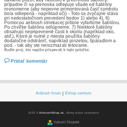
prípadne či sa prenoska odlepuje všade od šablóny
rovnomerne (aby nepevne primontovaná časť symbolu
bola odlepená - napríklad oči) - Toto sa zvyčajne stáva
pri nedostatočnom prevedení bodov 1) alebo 4). 6)
Pomocou airbrush striekacej pištole vyfarbíme šablónu.
Po chvíľke šablónu odlúpneme. 7) Niektoré šablóny
obsahujú nepripevnené časti k okoliu (napríklad oko,
atď.), Ktoré je nutné z miesta použitia šablóny
dodatočne odstrániť, napríklad pinzetou, špáradlom a
pod. - tak aby ste nerozmazali tetovanie.
Buďte prvý, kto napíše príspevok k tejto položke.
Pridať komentár
Airbrush forum
|
Eshop centrum
2026 ©
AirbrushShop.sk
, všetky práva vyhradené
Vytvoril Shoptet