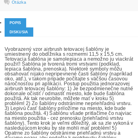
Otázka
POPIS
DISKUSIA
Vyobrazený vzor airbrush tetovacej šablóny je
umiestnený do obdĺžnika s rozmermi 11,5 x 15,5 cm.
Tetovacia šablóna je samolepiaca a nemožno ju viackrát
použiť! Šablóna je tvorená tromi vrstvami (podklad,
lepiaca šablóna, prenoska). Niektoré symboly môžu
obsahovať nijako nepripevnené časti šablóny (napríklad
oko, atď.), v takom prípade počítajte s väčšou časovou
náročnosťou pri aplikácii. Postup použitia jednorazovej
airbrush tetovacej šablóny: 1) Je bezpodmienečne nutné
dokonale očistiť / odmastiť miesto, kde bude šablóna
použitá. Ak tak neurobíte, môžete mať v kroku 5)
problém! 2) Zo šablóny odstránime nepriehľadnú vrstvu.
3) Lepivú časť šablóny priložíme na miesto, kde bude
šablóna použitá. 4) Šablónu všade pritlačíme čo najviac
na miesto použitia - cez prenosku (priehľadnú vrstvu
šablóny). Tento krok je veľmi dôležitý, ak sa zle vykoná v
nasledujúcom kroku by ste mohli mať problém! 5)
Opatrne zo šablóny odstránime priehľadnú vrstvu a
dávame pozor, aby nedošlo k pretrhnutiu šablóny,