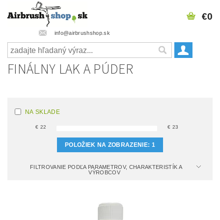
€0
info@airbrushshop.sk
FINÁLNY LAK A PÚDER
NA SKLADE
€
22
€
23
POLOŽIEK NA ZOBRAZENIE:
1
FILTROVANIE PODĽA PARAMETROV, CHARAKTERISTÍK A
VÝROBCOV