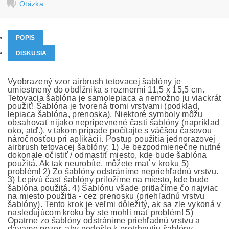
Otázka
POPIS
DISKUSIA
Vyobrazený vzor airbrush tetovacej šablóny je
umiestnený do obdĺžnika s rozmermi 11,5 x 15,5 cm.
Tetovacia šablóna je samolepiaca a nemožno ju viackrát
použiť! Šablóna je tvorená tromi vrstvami (podklad,
lepiaca šablóna, prenoska). Niektoré symboly môžu
obsahovať nijako nepripevnené časti šablóny (napríklad
oko, atď.), v takom prípade počítajte s väčšou časovou
náročnosťou pri aplikácii. Postup použitia jednorazovej
airbrush tetovacej šablóny: 1) Je bezpodmienečne nutné
dokonale očistiť / odmastiť miesto, kde bude šablóna
použitá. Ak tak neurobíte, môžete mať v kroku 5)
problém! 2) Zo šablóny odstránime nepriehľadnú vrstvu.
3) Lepivú časť šablóny priložíme na miesto, kde bude
šablóna použitá. 4) Šablónu všade pritlačíme čo najviac
na miesto použitia - cez prenosku (priehľadnú vrstvu
šablóny). Tento krok je veľmi dôležitý, ak sa zle vykoná v
nasledujúcom kroku by ste mohli mať problém! 5)
Opatrne zo šablóny odstránime priehľadnú vrstvu a
dávame pozor, aby nedošlo k pretrhnutiu šablóny,