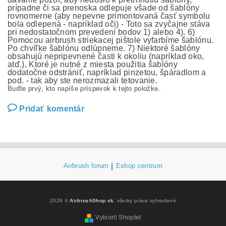
prípadne či sa prenoska odlepuje všade od šablóny
rovnomerne (aby nepevne primontovaná časť symbolu
bola odlepená - napríklad oči) - Toto sa zvyčajne stáva
pri nedostatočnom prevedení bodov 1) alebo 4). 6)
Pomocou airbrush striekacej pištole vyfarbíme šablónu.
Po chvíľke šablónu odlúpneme. 7) Niektoré šablóny
obsahujú nepripevnené časti k okoliu (napríklad oko,
atď.), Ktoré je nutné z miesta použitia šablóny
dodatočne odstrániť, napríklad pinzetou, špáradlom a
pod. - tak aby ste nerozmazali tetovanie.
Buďte prvý, kto napíše príspevok k tejto položke.
Pridať komentár
Airbrush forum
|
Eshop centrum
2026 ©
AirbrushShop.sk
, všetky práva vyhradené
Vytvoril Shoptet