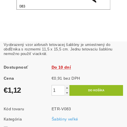
Vyobrazený vzor airbrush tetovacej šablóny je umiestnený do
obdĺžnika s rozmermi 11,5 x 15,5 cm. Jednu tetovaciu šablónu
nemožno použiť viackrát.
Dostupnosť
Do 10 dní
Cena
€0,91 bez DPH
€1,12
Kód tovaru
ETR-V083
Kategória
Šablóny veľké