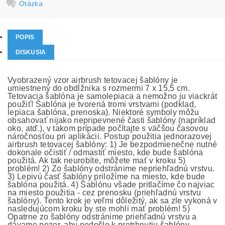
Otázka
POPIS
DISKUSIA
Vyobrazený vzor airbrush tetovacej šablóny je
umiestnený do obdĺžnika s rozmermi 7 x 15,5 cm.
Tetovacia šablóna je samolepiaca a nemožno ju viackrát
použiť! Šablóna je tvorená tromi vrstvami (podklad,
lepiaca šablóna, prenoska). Niektoré symboly môžu
obsahovať nijako nepripevnené časti šablóny (napríklad
oko, atď.), v takom prípade počítajte s väčšou časovou
náročnosťou pri aplikácii. Postup použitia jednorazovej
airbrush tetovacej šablóny: 1) Je bezpodmienečne nutné
dokonale očistiť / odmastiť miesto, kde bude šablóna
použitá. Ak tak neurobíte, môžete mať v kroku 5)
problém! 2) Zo šablóny odstránime nepriehľadnú vrstvu.
3) Lepivú časť šablóny priložíme na miesto, kde bude
šablóna použitá. 4) Šablónu všade pritlačíme čo najviac
na miesto použitia - cez prenosku (priehľadnú vrstvu
šablóny). Tento krok je veľmi dôležitý, ak sa zle vykoná v
nasledujúcom kroku by ste mohli mať problém! 5)
Opatrne zo šablóny odstránime priehľadnú vrstvu a
dávame pozor, aby nedošlo k pretrhnutiu šablóny,