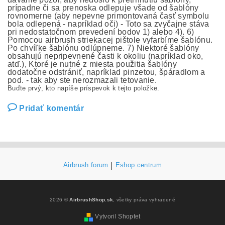
prípadne či sa prenoska odlepuje všade od šablóny
rovnomerne (aby nepevne primontovaná časť symbolu
bola odlepená - napríklad oči) - Toto sa zvyčajne stáva
pri nedostatočnom prevedení bodov 1) alebo 4). 6)
Pomocou airbrush striekacej pištole vyfarbíme šablónu.
Po chvíľke šablónu odlúpneme. 7) Niektoré šablóny
obsahujú nepripevnené časti k okoliu (napríklad oko,
atď.), Ktoré je nutné z miesta použitia šablóny
dodatočne odstrániť, napríklad pinzetou, špáradlom a
pod. - tak aby ste nerozmazali tetovanie.
Buďte prvý, kto napíše príspevok k tejto položke.
Pridať komentár
Airbrush forum
|
Eshop centrum
2026 ©
AirbrushShop.sk
, všetky práva vyhradené
Vytvoril Shoptet