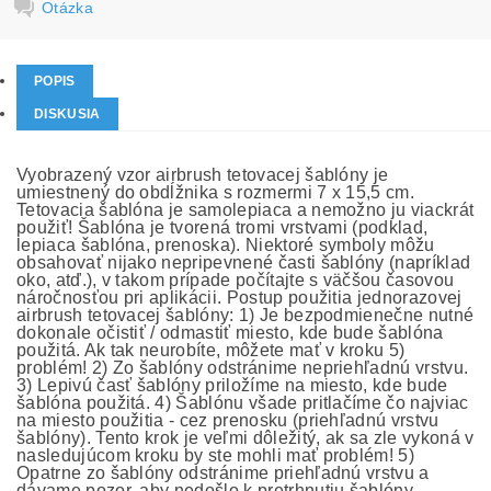
Otázka
POPIS
DISKUSIA
Vyobrazený vzor airbrush tetovacej šablóny je
umiestnený do obdĺžnika s rozmermi 7 x 15,5 cm.
Tetovacia šablóna je samolepiaca a nemožno ju viackrát
použiť! Šablóna je tvorená tromi vrstvami (podklad,
lepiaca šablóna, prenoska). Niektoré symboly môžu
obsahovať nijako nepripevnené časti šablóny (napríklad
oko, atď.), v takom prípade počítajte s väčšou časovou
náročnosťou pri aplikácii. Postup použitia jednorazovej
airbrush tetovacej šablóny: 1) Je bezpodmienečne nutné
dokonale očistiť / odmastiť miesto, kde bude šablóna
použitá. Ak tak neurobíte, môžete mať v kroku 5)
problém! 2) Zo šablóny odstránime nepriehľadnú vrstvu.
3) Lepivú časť šablóny priložíme na miesto, kde bude
šablóna použitá. 4) Šablónu všade pritlačíme čo najviac
na miesto použitia - cez prenosku (priehľadnú vrstvu
šablóny). Tento krok je veľmi dôležitý, ak sa zle vykoná v
nasledujúcom kroku by ste mohli mať problém! 5)
Opatrne zo šablóny odstránime priehľadnú vrstvu a
dávame pozor, aby nedošlo k pretrhnutiu šablóny,