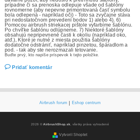
prípadne či sa prenoska odlepuje všade od šablóny
rovnomerne (aby nepevne primontovaná časť symbolu
bola odlepená - napríklad oči) - Toto sa zvyčajne stáva
pri nedostatočnom prevedení bodov 1) alebo 4). 6)
Pomocou airbrush striekacej pištole vyfarbíme šablónu.
Po chvíľke šablónu odlúpneme. 7) Niektoré šablóny
obsahujú nepripevnené časti k okoliu (napríklad oko,
atď.), Ktoré je nutné z miesta použitia šablóny
dodatočne odstrániť, napríklad pinzetou, špáradlom a
pod. - tak aby ste nerozmazali tetovanie.
Buďte prvý, kto napíše príspevok k tejto položke.
Pridať komentár
Airbrush forum
|
Eshop centrum
2026 ©
AirbrushShop.sk
, všetky práva vyhradené
Vytvoril Shoptet