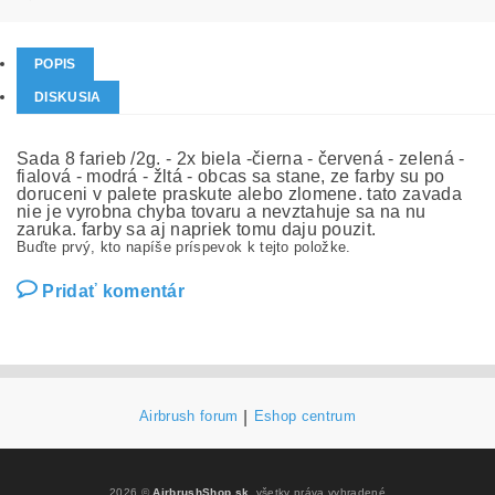
POPIS
DISKUSIA
Sada 8 farieb /2g. - 2x biela -čierna - červená - zelená -
fialová - modrá - žltá - obcas sa stane, ze farby su po
doruceni v palete praskute alebo zlomene. tato zavada
nie je vyrobna chyba tovaru a nevztahuje sa na nu
zaruka. farby sa aj napriek tomu daju pouzit.
Buďte prvý, kto napíše príspevok k tejto položke.
Pridať komentár
Airbrush forum
|
Eshop centrum
2026 ©
AirbrushShop.sk
, všetky práva vyhradené