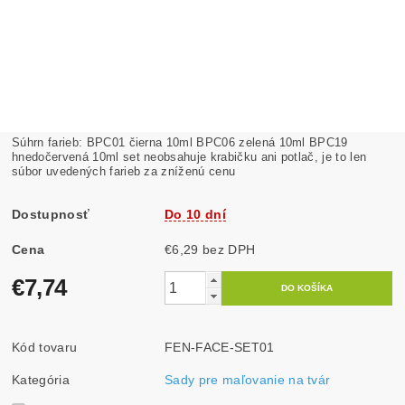
Súhrn farieb: BPC01 čierna 10ml BPC06 zelená 10ml BPC19
hnedočervená 10ml set neobsahuje krabičku ani potlač, je to len
súbor uvedených farieb za zníženú cenu
Dostupnosť
Do 10 dní
Cena
€6,29 bez DPH
€7,74
Kód tovaru
FEN-FACE-SET01
Kategória
Sady pre maľovanie na tvár