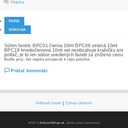
Otázka
POPIS
DISKUSIA
Súhrn farieb: BPC01 čierna 10ml BPC06 zelená 10ml
BPC19 hnedočervená 10ml set neobsahuje krabičku ani
potlač, je to len súbor uvedených farieb za zníženú cenu
Buďte prvý, kto napíše príspevok k tejto položke.
Pridať komentár
Airbrush forum
|
Eshop centrum
2026 ©
AirbrushShop.sk
, všetky práva vyhradené