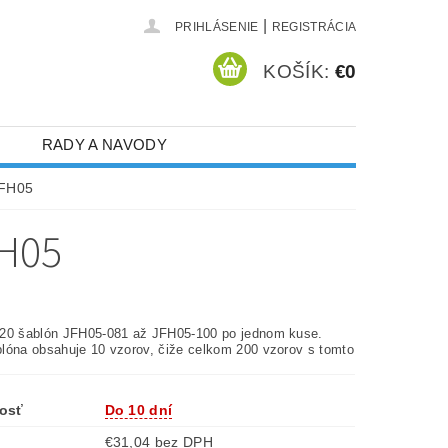
|
PRIHLÁSENIE
REGISTRÁCIA
KOŠÍK:
€0
RADY A NAVODY
JFH05
H05
20 šablón JFH05-081 až JFH05-100 po jednom kuse.
lóna obsahuje 10 vzorov, čiže celkom 200 vzorov s tomto
osť
Do 10 dní
€31,04 bez DPH