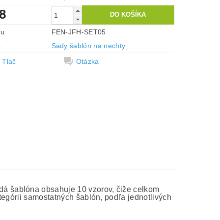
8
ru
FEN-JFH-SET05
a
Sady šablón na nechty
Tlač
Otázka
á šablóna obsahuje 10 vzorov, čiže celkom
tegórii samostatných šablón, podľa jednotlivých