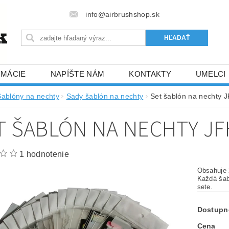
info@airbrushshop.sk
RMÁCIE
NAPÍŠTE NÁM
KONTAKTY
UMELCI
Šablóny na nechty
Sady šablón na nechty
Set šablón na nechty 
T ŠABLÓN NA NECHTY JF
1 hodnotenie
Obsahuje 
Každá šab
sete.
Dostupn
Cena