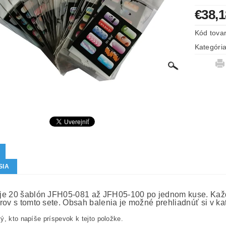
€38,1
Kód tova
Kategóri
SIA
e 20 šablón JFH05-081 až JFH05-100 po jednom kuse. Každ
rov s tomto sete. Obsah balenia je možné prehliadnúť si v ka
ý, kto napíše príspevok k tejto položke.