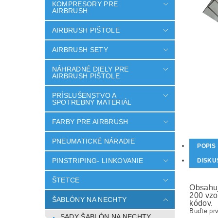
KOMPRESORY PRE
AIRBRUSH
AIRBRUSH PIŠTOLE
AIRBRUSH SETY
NÁHRADNÉ DIELY PRE
AIRBRUSH PIŠTOLE
PRÍSLUŠENSTVO A
SPOTREBNÝ MATERIÁL
FARBY PRE AIRBRUSH
PNEUMATICKÉ NÁRADIE
POPIS
PINSTRIPING- LINKOVANIE
DISKU
ŠTETCE
Obsahuj
200 vzo
ŠABLÓNY NA NECHTY
kódov.
Buďte prv
SADY ŠABLÓN NA NECHTY