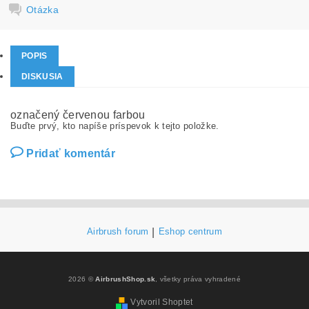
Otázka
POPIS
DISKUSIA
označený červenou farbou
Buďte prvý, kto napíše príspevok k tejto položke.
Pridať komentár
Airbrush forum
|
Eshop centrum
2026 ©
AirbrushShop.sk
, všetky práva vyhradené
Vytvoril Shoptet