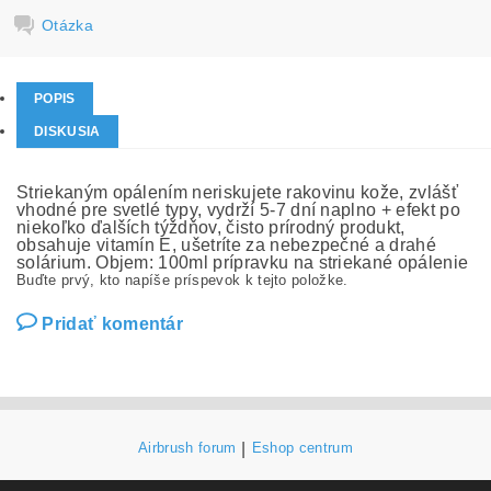
Otázka
POPIS
DISKUSIA
Striekaným opálením neriskujete rakovinu kože, zvlášť
vhodné pre svetlé typy, vydrží 5-7 dní naplno + efekt po
niekoľko ďalších týždňov, čisto prírodný produkt,
obsahuje vitamín E, ušetríte za nebezpečné a drahé
solárium. Objem: 100ml prípravku na striekané opálenie
Buďte prvý, kto napíše príspevok k tejto položke.
Pridať komentár
Airbrush forum
|
Eshop centrum