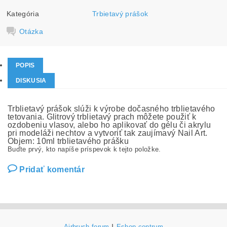
Kategória
Trbietavý prášok
Otázka
POPIS
DISKUSIA
Trblietavý prášok slúži k výrobe dočasného trblietavého
tetovania. Glitrový trblietavý prach môžete použiť k
ozdobeniu vlasov, alebo ho aplikovať do gélu či akrylu
pri modeláži nechtov a vytvoriť tak zaujímavý Nail Art.
Objem: 10ml trblietavého prášku
Buďte prvý, kto napíše príspevok k tejto položke.
Pridať komentár
Airbrush forum
Eshop centrum