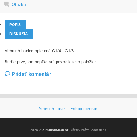
Otázka
POPIS
DISKUSIA
Airbrush hadica opletaná G1/4 - G1/8.
Buďte prvý, kto napíše príspevok k tejto položke.
Pridať komentár
Airbrush forum
|
Eshop centrum
2026 ©
AirbrushShop.sk
, všetky práva vyhradené