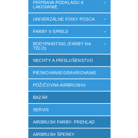
PRÍPRAVA PODKLADU A
LAKOVANIE
UNIVERZÁLNE FIXKY POSCA
FARBY V SPREJI
BODYPAINTING (FARBY NA
TELO)
NECHTY A PRÍSLUŠENSTVO
PIESKOVANIE/GRAVIROVANIE
POŽIČOVNA AIRBRUSHU
BAZÁR
SERVIS
AIRBRUSH FARBY- PREHĽAD
AIRBRUSH ŠPERKY