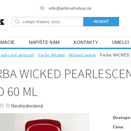
info@airbrushshop.sk
RMÁCIE
NAPÍŠTE NÁM
KONTAKTY
UMELCI
Farby pre airbrush
Farby Wicked
Wicked pearly
Farba WICKED P
RBA WICKED PEARLESCE
D 60 ML
Neohodnotené
Dostupn
Cena