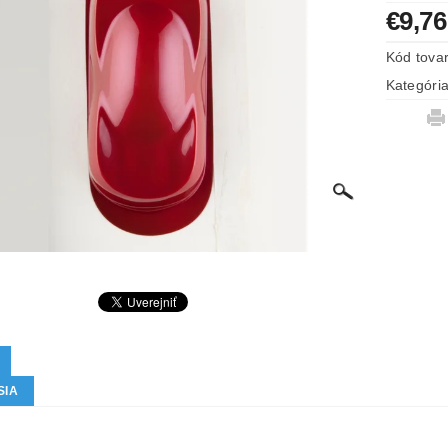
€9,76
Kód tova
Kategóri
SIA