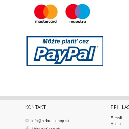
KONTAKT
PRIHLÁ
E-mail
info
@
airbrushshop.sk
Heslo