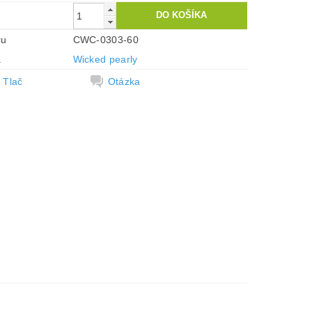
ru
CWC-0303-60
a
Wicked pearly
Tlač
Otázka