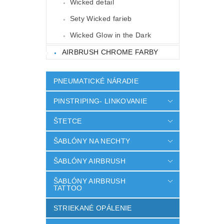
Wicked detail
Sety Wicked farieb
Wicked Glow in the Dark
AIRBRUSH CHROME FARBY
PNEUMATICKÉ NÁRADIE
PINSTRIPING- LINKOVANIE
ŠTETCE
ŠABLÓNY NA NECHTY
ŠABLÓNY AIRBRUSH
ŠABLÓNY AIRBRUSH
TATTOO
STRIEKANÉ OPÁLENIE