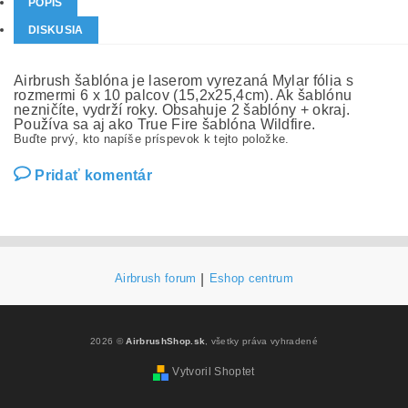
POPIS
DISKUSIA
Airbrush šablóna je laserom vyrezaná Mylar fólia s
rozmermi 6 x 10 palcov (15,2x25,4cm). Ak šablónu
nezničíte, vydrží roky. Obsahuje 2 šablóny + okraj.
Používa sa aj ako True Fire šablóna Wildfire.
Buďte prvý, kto napíše príspevok k tejto položke.
Pridať komentár
Airbrush forum
|
Eshop centrum
2026 ©
AirbrushShop.sk
, všetky práva vyhradené
Vytvoril Shoptet