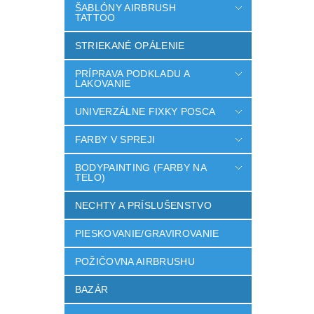
ŠABLÓNY AIRBRUSH
TATTOO
STRIEKANÉ OPÁLENIE
PRÍPRAVA PODKLADU A
LAKOVANIE
UNIVERZÁLNE FIXKY POSCA
FARBY V SPREJI
BODYPAINTING (FARBY NA
TELO)
NECHTY A PRÍSLUŠENSTVO
PIESKOVANIE/GRAVIROVANIE
POŽIČOVNA AIRBRUSHU
BAZÁR