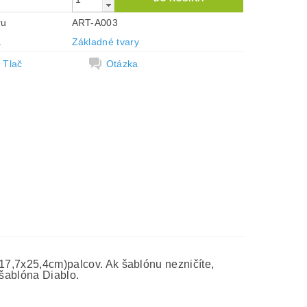
ru
ART-A003
a
Základné tvary
Tlač
Otázka
(17,7x25,4cm)palcov. Ak šablónu nezničíte,
 šablóna Diablo.