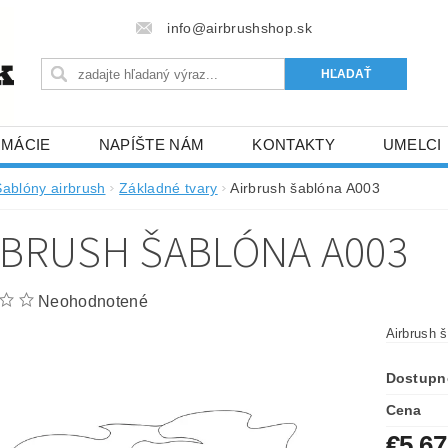
info@airbrushshop.sk
RMÁCIE
NAPÍŠTE NÁM
KONTAKTY
UMELCI
Šablóny airbrush
Základné tvary
Airbrush šablóna A003
RBRUSH ŠABLÓNA A003
Neohodnotené
Airbrush š
Dostupn
Cena
€5,67