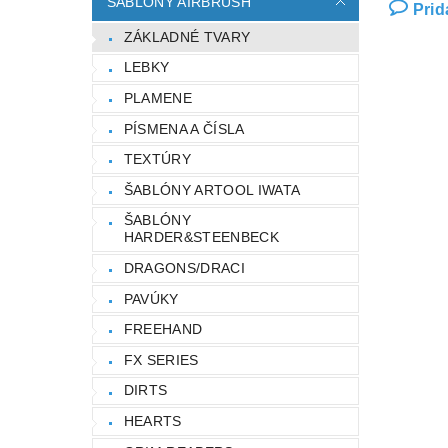
ŠABLÓNY AIRBRUSH
Prid
ZÁKLADNÉ TVARY
LEBKY
PLAMENE
PÍSMENA A ČÍSLA
TEXTÚRY
ŠABLÓNY ARTOOL IWATA
ŠABLÓNY
HARDER&STEENBECK
DRAGONS/DRACI
PAVÚKY
FREEHAND
FX SERIES
DIRTS
HEARTS