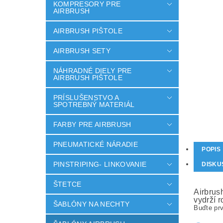
KOMPRESORY PRE
AIRBRUSH
AIRBRUSH PIŠTOLE
AIRBRUSH SETY
NÁHRADNÉ DIELY PRE
AIRBRUSH PIŠTOLE
PRÍSLUŠENSTVO A
SPOTREBNÝ MATERIÁL
FARBY PRE AIRBRUSH
PNEUMATICKÉ NÁRADIE
POPIS
PINSTRIPING- LINKOVANIE
DISKU
ŠTETCE
Airbrus
vydrží 
ŠABLÓNY NA NECHTY
Buďte prv