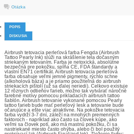
Otázka
POPIS
DISKUSIA
Airbrush tetovacia perleťová farba Fengda (Airbrush
Tattoo Pearly Ink) slúži na skrášlenie tela dočasným
striekaným tetovaním. Farba je netoxická, absolútne
bezpečná pre pokožku, spĺňa CE, FDA štandardy a
vlastní EN71 certifikát. Airbrush tetovacia perleťová
farba obsahuje veľmi jemné pigmenty, rýchlo schne
(alkoholová báza) a je priamo použiteľná do airbrush
striekacích pištolí (už sa ďalej neriedi). Celkovo existuje
12 rôznych odtieňov farieb, možno tak vytvárať náročné
farebné motívy pomocou prikladacích airbrush tattoo
šablón. Airbrush tetovanie vykonané pomocou Pearly
tattoo farieb bude mať perleťový lesk a tetovanie bude
očarujúce a ešte viac atraktívne. Na pokožke tetovacia
farba vydrží 3-7 dní, záleží na mnohých premenných
faktoroch - napríklad ako často sa človek kúpe, ako
veľmi sa človek potí, ako má mastnú pokožku, či sa
nastriekané miesto často ohýba, alebo či bol použitý
prekrývací lak (Airbrush Finalized Ink). Zloženie farby: