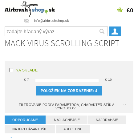
€0
info@airbrushshop.sk
MACK VIRUS SCROLLING SCRIPT
NA SKLADE
€
7
€
10
POLOŽIEK NA ZOBRAZENIE:
4
FILTROVANIE PODĽA PARAMETROV, CHARAKTERISTÍK A
VÝROBCOV
ODPORÚČAME
NAJLACNEJŠIE
NAJDRAHŠIE
NAJPREDÁVANEJŠIE
ABECEDNE